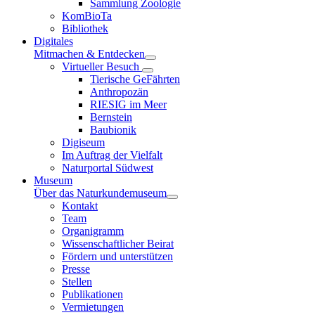
Sammlung Zoologie
KomBioTa
Bibliothek
Digitales
Mitmachen & Entdecken
Virtueller Besuch
Tierische GeFährten
Anthropozän
RIESIG im Meer
Bernstein
Baubionik
Digiseum
Im Auftrag der Vielfalt
Naturportal Südwest
Museum
Über das Naturkundemuseum
Kontakt
Team
Organigramm
Wissenschaftlicher Beirat
Fördern und unterstützen
Presse
Stellen
Publikationen
Vermietungen