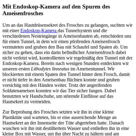
Mit Endoskop-Kamera auf den Spuren des
Ameisenfrosches
Um an das Hautdrüsensekret des Frosches zu gelangen, suchten wir
mit einer
Endoskop-Kamera
das Tunnelsystem und die
verschiedenen Nesteingänge in Ameisenbauten ab, entschieden uns
für einen Tunnel, in dem wir einen pfeifenden Ameisenfrosch
vermuteten und gruben den Bau mit Schaufel und Spaten ab. Um
sicher zu gehen, dass ein darin befindlicher Ameisenfrosch dabei
nicht verletzt wird, kontrollierten wir regelmäßig den Tunnel mit der
Endoskop-Kamera. Bereits nach wenigen Stunden entdeckten wir
unseren ersten
Lithodytes linneatus
im Ameisentunnel. Wir
blockierten mit einem Spaten den Tunnel hinter dem Frosch, damit
er nicht tiefer in den Ameisenbau flüchten konnte und gruben
vorsichtig mit den Händen weiter. Trotz der angreifenden
Soldatenameisen konnten wir das Tier sicher fangen. Dabei
benutzten wir Handschuhe, um störende Einflüsse auf das
Hautsekret zu vermeiden.
Zur Beprobung des Frosches setzten wir ihn in eine kleine
Plastiktüte und warteten, bis er eine ausreichende Menge an
Hautsekret an der Innenseite der Tüte abgerieben hatte. Danach
wuschen wir ihn mit destilliertem Wasser und entließen ihn in eine
kleine Box mit Wasser, um ihn über Nacht zu hältern und am