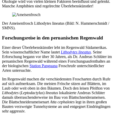
Ökologie wird von vielen kleinen Faktoren beeinflusst und gelenkt.
Manche Amphibien sind regelrechte Überlebenskünstler!
Der Ameisenfrosch Lithodytes lineatus (Bild: N. Hammerschmidt /
SMNS).
Forschungsreise in den peruanischen Regenwald
Einer dieser Überlebenskünstler lebt im Regenwald Südamerikas.
Sein wissenschaftlicher Name lautet
Lithodytes lineatus
. Seine
Erforschung begann vor über 30 Jahren, als Dr. Andreas Schlüter im
peruanischen Regenwald während eines Forschungsaufenthaltes an
der biologischen
Station Panguana
Froschrufe unterschiedlicher
Arten untersuchte.
Im Regenwald machen die verschiedensten Froscharten durch Rufe
auf sich aufmerksam. Die meisten Frösche sitzen auf Blättern, im
Laub oder weit oben in den Bäumen. Doch den leisen Pfeifton von
Lithodytes
(
Leptodactylus
)
lineatus
lokalisierte Andreas Schlüter
damals überraschenderweise im Bau von Blattschneiderameisen.
Die Blattschneiderameisenart
Atta cephalotes
legt in ihren großen
Bauten verzweigte Tunnelsysteme an und entgegnet Eindringlingen
sehr aggressiv.