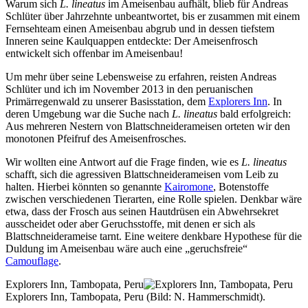
Warum sich
L. lineatus
im Ameisenbau aufhält, blieb für Andreas
Schlüter über Jahrzehnte unbeantwortet, bis er zusammen mit einem
Fernsehteam einen Ameisenbau abgrub und in dessen tiefstem
Inneren seine Kaulquappen entdeckte: Der Ameisenfrosch
entwickelt sich offenbar im Ameisenbau!
Um mehr über seine Lebensweise zu erfahren, reisten Andreas
Schlüter und ich im November 2013 in den peruanischen
Primärregenwald zu unserer Basisstation, dem
Explorers Inn
. In
deren Umgebung war die Suche nach
L. lineatus
bald erfolgreich:
Aus mehreren Nestern von Blattschneiderameisen orteten wir den
monotonen Pfeifruf des Ameisenfrosches.
Wir wollten eine Antwort auf die Frage finden, wie es
L. lineatus
schafft, sich die agressiven Blattschneiderameisen vom Leib zu
halten. Hierbei könnten so genannte
Kairomone
, Botenstoffe
zwischen verschiedenen Tierarten, eine Rolle spielen. Denkbar wäre
etwa, dass der Frosch aus seinen Hautdrüsen ein Abwehrsekret
ausscheidet oder aber Geruchsstoffe, mit denen er sich als
Blattschneiderameise tarnt. Eine weitere denkbare Hypothese für die
Duldung im Ameisenbau wäre auch eine „geruchsfreie“
Camouflage
.
Explorers Inn, Tambopata, Peru
Explorers Inn, Tambopata, Peru (Bild: N. Hammerschmidt).