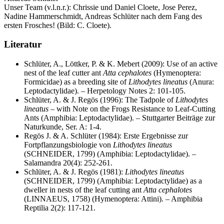
Unser Team (v.l.n.r.): Chrissie und Daniel Cloete, Jose Perez,
Nadine Hammerschmidt, Andreas Schlüter nach dem Fang des
ersten Frosches! (Bild: C. Cloete).
Literatur
Schlüter, A., Löttker, P. & K. Mebert (2009): Use of an active
nest of the leaf cutter ant
Atta cephalotes
(Hymenoptera:
Formicidae) as a breeding site of
Lithodytes lineatus
(Anura:
Leptodactylidae). – Herpetology Notes 2: 101-105.
Schlüter, A. & J. Regös (1996): The Tadpole of
Lithodytes
lineatus
– with Note on the Frogs Resistance to Leaf-Cutting
Ants (Amphibia: Leptodactylidae). – Stuttgarter Beiträge zur
Naturkunde, Ser. A: 1-4.
Regös J. & A. Schlüter (1984): Erste Ergebnisse zur
Fortpflanzungsbiologie von
Lithodytes lineatus
(SCHNEIDER, 1799) (Amphibia: Leptodactylidae). –
Salamandra 20(4): 252-261.
Schlüter, A. & J. Regös (1981):
Lithodytes lineatus
(SCHNEIDER, 1799) (Amphibia: Leptodactylidae) as a
dweller in nests of the leaf cutting ant
Atta cephalotes
(LINNAEUS, 1758) (Hymenoptera: Attini). – Amphibia
Reptilia 2(2): 117-121.