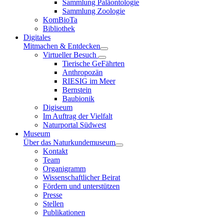
Sammlung Paläontologie
Sammlung Zoologie
KomBioTa
Bibliothek
Digitales
Mitmachen & Entdecken
Virtueller Besuch
Tierische GeFährten
Anthropozän
RIESIG im Meer
Bernstein
Baubionik
Digiseum
Im Auftrag der Vielfalt
Naturportal Südwest
Museum
Über das Naturkundemuseum
Kontakt
Team
Organigramm
Wissenschaftlicher Beirat
Fördern und unterstützen
Presse
Stellen
Publikationen