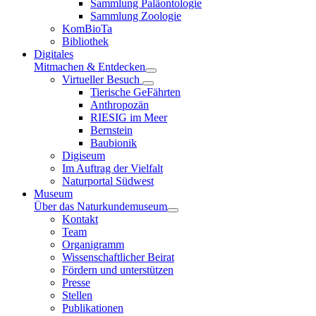
Sammlung Paläontologie
Sammlung Zoologie
KomBioTa
Bibliothek
Digitales
Mitmachen & Entdecken
Virtueller Besuch
Tierische GeFährten
Anthropozän
RIESIG im Meer
Bernstein
Baubionik
Digiseum
Im Auftrag der Vielfalt
Naturportal Südwest
Museum
Über das Naturkundemuseum
Kontakt
Team
Organigramm
Wissenschaftlicher Beirat
Fördern und unterstützen
Presse
Stellen
Publikationen