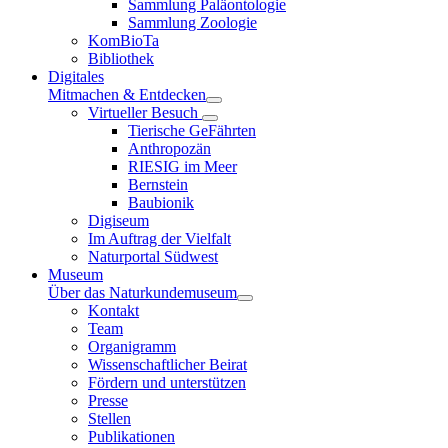
Sammlung Paläontologie
Sammlung Zoologie
KomBioTa
Bibliothek
Digitales
Mitmachen & Entdecken
Virtueller Besuch
Tierische GeFährten
Anthropozän
RIESIG im Meer
Bernstein
Baubionik
Digiseum
Im Auftrag der Vielfalt
Naturportal Südwest
Museum
Über das Naturkundemuseum
Kontakt
Team
Organigramm
Wissenschaftlicher Beirat
Fördern und unterstützen
Presse
Stellen
Publikationen