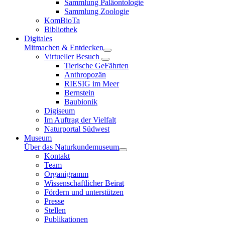
Sammlung Paläontologie
Sammlung Zoologie
KomBioTa
Bibliothek
Digitales
Mitmachen & Entdecken
Virtueller Besuch
Tierische GeFährten
Anthropozän
RIESIG im Meer
Bernstein
Baubionik
Digiseum
Im Auftrag der Vielfalt
Naturportal Südwest
Museum
Über das Naturkundemuseum
Kontakt
Team
Organigramm
Wissenschaftlicher Beirat
Fördern und unterstützen
Presse
Stellen
Publikationen