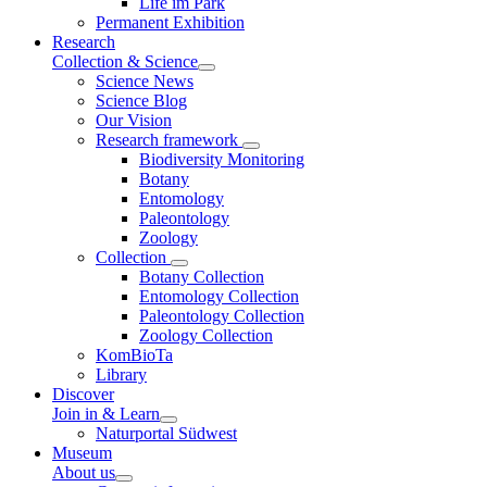
Life im Park
Permanent Exhibition
Research
Collection & Science
Science News
Science Blog
Our Vision
Research framework
Biodiversity Monitoring
Botany
Entomology
Paleontology
Zoology
Collection
Botany Collection
Entomology Collection
Paleontology Collection
Zoology Collection
KomBioTa
Library
Discover
Join in & Learn
Naturportal Südwest
Museum
About us