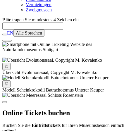
Vermietungen
Zweigmuseen
Bitte tragen Sie mindestens 4 Zeichen ein …
EN
Alle Sprachen
©
Übersicht Evolutionssaal, Copyright M. Kovalenko
©
Modell Scheinkrokodil Batrachotomus Unterer Keuper
Online Tickets buchen
Buchen Sie die
Eintrittstickets
für Ihren Museumsbesuch einfach
online!