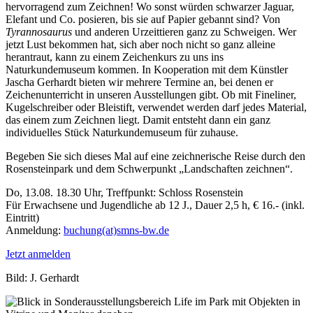
hervorragend zum Zeichnen! Wo sonst würden schwarzer Jaguar,
Elefant und Co. posieren, bis sie auf Papier gebannt sind? Von
Tyrannosaurus
und anderen Urzeittieren ganz zu Schweigen. Wer
jetzt Lust bekommen hat, sich aber noch nicht so ganz alleine
herantraut, kann zu einem Zeichenkurs zu uns ins
Naturkundemuseum kommen. In Kooperation mit dem Künstler
Jascha Gerhardt bieten wir mehrere Termine an, bei denen er
Zeichenunterricht in unseren Ausstellungen gibt. Ob mit Fineliner,
Kugelschreiber oder Bleistift, verwendet werden darf jedes Material,
das einem zum Zeichnen liegt. Damit entsteht dann ein ganz
individuelles Stück Naturkundemuseum für zuhause.
Begeben Sie sich dieses Mal auf eine zeichnerische Reise durch den
Rosensteinpark und dem Schwerpunkt „Landschaften zeichnen“.
Do, 13.08. 18.30 Uhr, Treffpunkt: Schloss Rosenstein
Für Erwachsene und Jugendliche ab 12 J., Dauer 2,5 h, € 16.- (inkl.
Eintritt)
Anmeldung:
buchung(at)smns-bw.de
Jetzt anmelden
Bild: J. Gerhardt