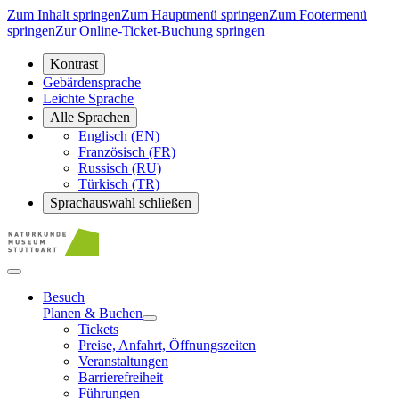
Zum Inhalt springen
Zum Hauptmenü springen
Zum Footermenü
springen
Zur Online-Ticket-Buchung springen
Kontrast
Gebärdensprache
Leichte Sprache
Alle Sprachen
Englisch (EN)
Französisch (FR)
Russisch (RU)
Türkisch (TR)
Sprachauswahl schließen
Besuch
Planen & Buchen
Tickets
Preise, Anfahrt, Öffnungszeiten
Veranstaltungen
Barrierefreiheit
Führungen