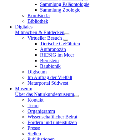
Sammlung Paläontologie
Sammlung Zoologie
KomBioTa
Bibliothek
Digitales
Mitmachen & Entdecken
Virtueller Besuch
Tierische GeFährten
Anthropozän
RIESIG im Meer
Bernstein
Baubionik
Digiseum
Im Auftrag der Vielfalt
Naturportal Südwest
Museum
Über das Naturkundemuseum
Kontakt
Team
Organigramm
Wissenschaftlicher Beirat
Fördern und unterstützen
Presse
Stellen
Publikationen