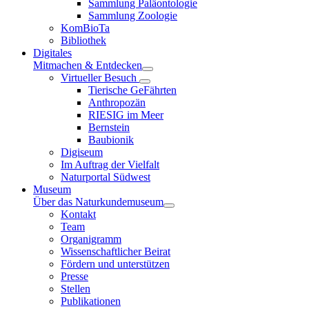
Sammlung Paläontologie
Sammlung Zoologie
KomBioTa
Bibliothek
Digitales
Mitmachen & Entdecken
Virtueller Besuch
Tierische GeFährten
Anthropozän
RIESIG im Meer
Bernstein
Baubionik
Digiseum
Im Auftrag der Vielfalt
Naturportal Südwest
Museum
Über das Naturkundemuseum
Kontakt
Team
Organigramm
Wissenschaftlicher Beirat
Fördern und unterstützen
Presse
Stellen
Publikationen