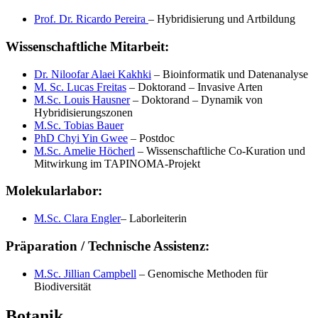
Prof. Dr. Ricardo Pereira
– Hybridisierung und Artbildung
Wissenschaftliche Mitarbeit:
Dr. Niloofar Alaei Kakhki
– Bioinformatik und Datenanalyse
M. Sc. Lucas Freitas
– Doktorand – Invasive Arten
M.Sc. Louis Hausner
– Doktorand – Dynamik von
Hybridisierungszonen
M.Sc. Tobias Bauer
PhD Chyi Yin Gwee
– Postdoc
M.Sc. Amelie Höcherl
– Wissenschaftliche Co-Kuration und
Mitwirkung im TAPINOMA-Projekt
Molekularlabor:
M.Sc. Clara Engler
– Laborleiterin
Präparation / Technische Assistenz:
M.Sc. Jillian Campbell
– Genomische Methoden für
Biodiversität
Botanik