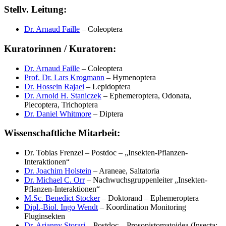
Stellv. Leitung:
Dr. Arnaud Faille
– Coleoptera
Kuratorinnen / Kuratoren:
Dr. Arnaud Faille
– Coleoptera
Prof. Dr. Lars Krogmann
– Hymenoptera
Dr. Hossein Rajaei
– Lepidoptera
Dr. Arnold H. Staniczek
– Ephemeroptera, Odonata,
Plecoptera, Trichoptera
Dr. Daniel Whitmore
– Diptera
Wissenschaftliche Mitarbeit:
Dr. Tobias Frenzel – Postdoc – „Insekten-Pflanzen-
Interaktionen“
Dr. Joachim Holstein
– Araneae, Saltatoria
Dr. Michael C. Orr
– Nachwuchsgruppenleiter „Insekten-
Pflanzen-Interaktionen“
M.Sc. Benedict Stocker
– Doktorand – Ephemeroptera
Dipl.-Biol. Ingo Wendt
– Koordination Monitoring
Fluginsekten
Dr. Arianny Storari
– Postdoc – Prosopistomatoidea (Insecta: