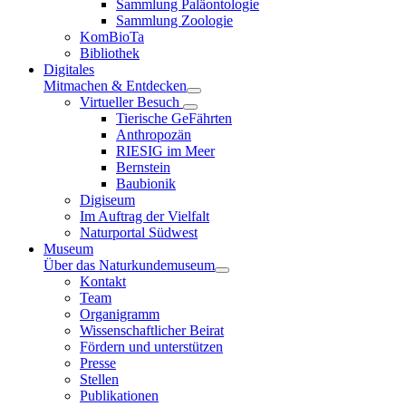
Sammlung Paläontologie
Sammlung Zoologie
KomBioTa
Bibliothek
Digitales
Mitmachen & Entdecken
Virtueller Besuch
Tierische GeFährten
Anthropozän
RIESIG im Meer
Bernstein
Baubionik
Digiseum
Im Auftrag der Vielfalt
Naturportal Südwest
Museum
Über das Naturkundemuseum
Kontakt
Team
Organigramm
Wissenschaftlicher Beirat
Fördern und unterstützen
Presse
Stellen
Publikationen