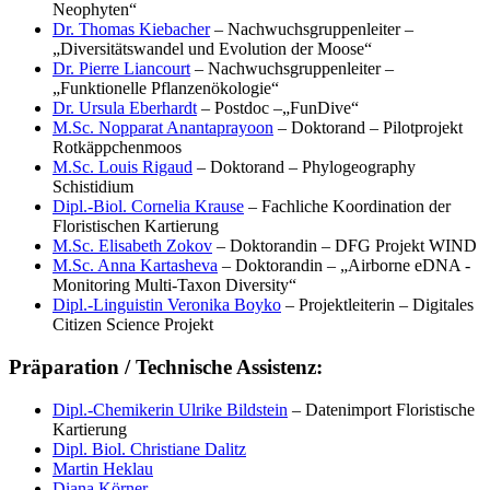
Neophyten“
Dr. Thomas Kiebacher
– Nachwuchsgruppenleiter –
„Diversitätswandel und Evolution der Moose“
Dr. Pierre Liancourt
– Nachwuchsgruppenleiter –
„Funktionelle Pflanzenökologie“
Dr. Ursula Eberhardt
– Postdoc –„FunDive“
M.Sc. Nopparat Anantaprayoon
– Doktorand – Pilotprojekt
Rotkäppchenmoos
M.Sc. Louis Rigaud
– Doktorand – Phylogeography
Schistidium
Dipl.-Biol. Cornelia Krause
– Fachliche Koordination der
Floristischen Kartierung
M.Sc. Elisabeth Zokov
– Doktorandin – DFG Projekt WIND
M.Sc. Anna Kartasheva
– Doktorandin – „Airborne eDNA -
Monitoring Multi-Taxon Diversity“
Dipl.-Linguistin Veronika Boyko
– Projektleiterin – Digitales
Citizen Science Projekt
Präparation / Technische Assistenz:
Dipl.-Chemikerin Ulrike Bildstein
– Datenimport Floristische
Kartierung
Dipl. Biol. Christiane Dalitz
Martin Heklau
Diana Körner