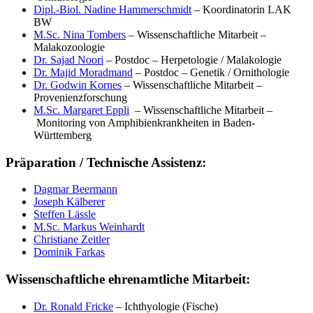
Dipl.-Biol. Nadine Hammerschmidt
– Koordinatorin LAK
BW
M.Sc. Nina Tombers
– Wissenschaftliche Mitarbeit –
Malakozoologie
Dr. Sajad Noori
– Postdoc – Herpetologie / Malakologie
Dr. Majid Moradmand
– Postdoc – Genetik / Ornithologie
Dr. Godwin Kornes
– Wissenschaftliche Mitarbeit –
Provenienzforschung
M.Sc. Margaret Eppli
– Wissenschaftliche Mitarbeit –
Monitoring von Amphibienkrankheiten in Baden-
Württemberg
Präparation / Technische Assistenz:
Dagmar Beermann
Joseph Kälberer
Steffen Lässle
M.Sc. Markus Weinhardt
Christiane Zeitler
Dominik Farkas
Wissenschaftliche ehrenamtliche Mitarbeit:
Dr. Ronald Fricke
– Ichthyologie (Fische)