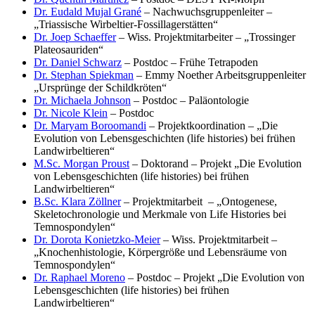
Dr. Eudald Mujal Grané
– Nachwuchsgruppenleiter –
„Triassische Wirbeltier-Fossillagerstätten“
Dr. Joep Schaeffer
– Wiss. Projektmitarbeiter – „Trossinger
Plateosauriden“
Dr. Daniel Schwarz
– Postdoc – Frühe Tetrapoden
Dr. Stephan Spiekman
– Emmy Noether Arbeitsgruppenleiter
„Ursprünge der Schildkröten“
Dr. Michaela Johnson
– Postdoc – Paläontologie
Dr. Nicole Klein
– Postdoc
Dr. Maryam Boroomandi
– Projektkoordination – „Die
Evolution von Lebensgeschichten (life histories) bei frühen
Landwirbeltieren“
M.Sc. Morgan Proust
– Doktorand – Projekt „Die Evolution
von Lebensgeschichten (life histories) bei frühen
Landwirbeltieren“
B.Sc. Klara Zöllner
– Projektmitarbeit – „Ontogenese,
Skeletochronologie und Merkmale von Life Histories bei
Temnospondylen“
Dr. Dorota Konietzko-Meier
– Wiss. Projektmitarbeit –
„Knochenhistologie, Körpergröße und Lebensräume von
Temnospondylen“
Dr. Raphael Moreno
– Postdoc – Projekt „Die Evolution von
Lebensgeschichten (life histories) bei frühen
Landwirbeltieren“