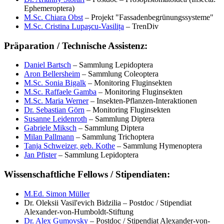
Ephemeroptera)
M.Sc. Chiara Obst
– Projekt "Fassadenbegrünungssysteme"
M.Sc. Cristina Lupaşcu-Vasilița
– TrenDiv
Präparation / Technische Assistenz:
Daniel Bartsch
– Sammlung Lepidoptera
Aron Bellersheim
– Sammlung Coleoptera
M.Sc. Sonia Bigalk
– Monitoring Fluginsekten
M.Sc. Raffaele Gamba
– Monitoring Fluginsekten
M.Sc. Maria Werner
– Insekten-Pflanzen-Interaktionen
Dr. Sebastian Görn
– Monitoring Fluginsekten
Susanne Leidenroth
– Sammlung Diptera
Gabriele Miksch
– Sammlung Diptera
Milan Pallmann
– Sammlung Trichoptera
Tanja Schweizer, geb. Kothe
– Sammlung Hymenoptera
Jan Pfister
– Sammlung Lepidoptera
Wissenschaftliche Fellows / Stipendiaten:
M.Ed. Simon Müller
Dr. Oleksii Vasil'evich Bidzilia – Postdoc / Stipendiat
Alexander-von-Humboldt-Stiftung
Dr. Alex Gumovsky
– Postdoc / Stipendiat Alexander-von-