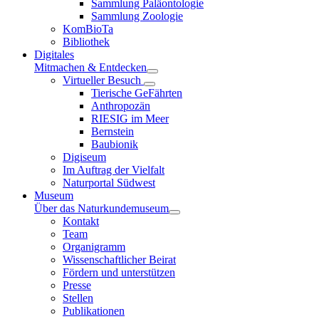
Sammlung Paläontologie
Sammlung Zoologie
KomBioTa
Bibliothek
Digitales
Mitmachen & Entdecken
Virtueller Besuch
Tierische GeFährten
Anthropozän
RIESIG im Meer
Bernstein
Baubionik
Digiseum
Im Auftrag der Vielfalt
Naturportal Südwest
Museum
Über das Naturkundemuseum
Kontakt
Team
Organigramm
Wissenschaftlicher Beirat
Fördern und unterstützen
Presse
Stellen
Publikationen