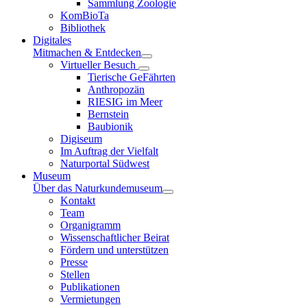
Sammlung Zoologie
KomBioTa
Bibliothek
Digitales
Mitmachen & Entdecken
Virtueller Besuch
Tierische GeFährten
Anthropozän
RIESIG im Meer
Bernstein
Baubionik
Digiseum
Im Auftrag der Vielfalt
Naturportal Südwest
Museum
Über das Naturkundemuseum
Kontakt
Team
Organigramm
Wissenschaftlicher Beirat
Fördern und unterstützen
Presse
Stellen
Publikationen
Vermietungen