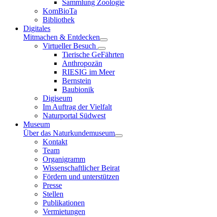
Sammlung Zoologie
KomBioTa
Bibliothek
Digitales
Mitmachen & Entdecken
Virtueller Besuch
Tierische GeFährten
Anthropozän
RIESIG im Meer
Bernstein
Baubionik
Digiseum
Im Auftrag der Vielfalt
Naturportal Südwest
Museum
Über das Naturkundemuseum
Kontakt
Team
Organigramm
Wissenschaftlicher Beirat
Fördern und unterstützen
Presse
Stellen
Publikationen
Vermietungen