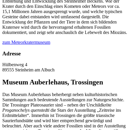
Entstehung und Entwicklung des Steinheimer Beckens. Wie der
Krater durch den Einschlag eines Kometen oder Meteors vor ca.
15,1 Millionen Jahren ausgesprengt wurde, und welche typischen
Gesteine dabei entstanden wird umfassend dargestellt. Die
Entwicklung der Pflanzen und der Tiere in dem sich bildenden
Kratersee wird durch die hervorragend erhaltenen Fossilien
dokumentiert, und zeigt sehr anschaulich die Lebewelt des Miozäns.
zum Meteorkratermuseum
Adresse
Hülbenweg 4
89555 Steinheim am Albuch
Museum Auberlehaus, Trossingen
Das Museum Auberlehaus beherbergt neben kulturhistorischen
Sammlungen auch bedeutende Ausstellungen zur Naturgeschichte.
Die Trossinger Plateosaurier sind – neben der Urschildkröte
Proganochelys quenstedti
die Stars der Ausstellung „Zeitreise ins
Erdmittelalter“. Immerhin ist Trossingen die größte triassische
Saurierfundstätte und wird hier entsprechend gewürdigt und
beleuchtet. Aber auch viele andere Fossilien sind in der Ausstellung