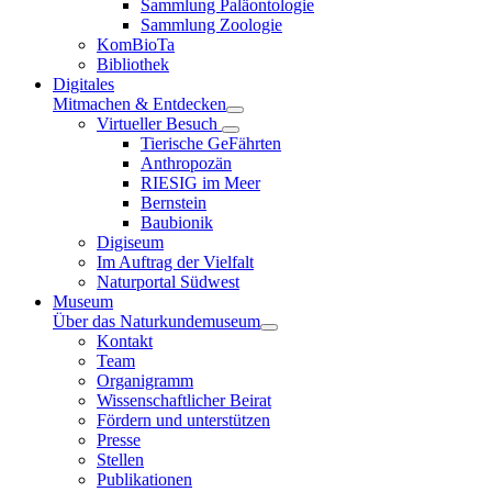
Sammlung Paläontologie
Sammlung Zoologie
KomBioTa
Bibliothek
Digitales
Mitmachen & Entdecken
Virtueller Besuch
Tierische GeFährten
Anthropozän
RIESIG im Meer
Bernstein
Baubionik
Digiseum
Im Auftrag der Vielfalt
Naturportal Südwest
Museum
Über das Naturkundemuseum
Kontakt
Team
Organigramm
Wissenschaftlicher Beirat
Fördern und unterstützen
Presse
Stellen
Publikationen