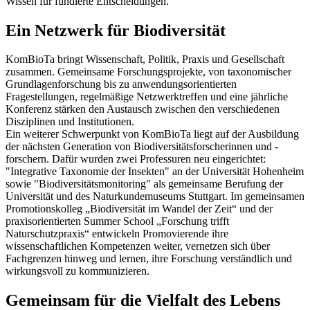
Wissen für fundierte Entscheidungen.
Ein Netzwerk für Biodiversität
KomBioTa bringt Wissenschaft, Politik, Praxis und Gesellschaft
zusammen. Gemeinsame Forschungsprojekte, von taxonomischer
Grundlagenforschung bis zu anwendungsorientierten
Fragestellungen, regelmäßige Netzwerktreffen und eine jährliche
Konferenz stärken den Austausch zwischen den verschiedenen
Disziplinen und Institutionen.
Ein weiterer Schwerpunkt von KomBioTa liegt auf der Ausbildung
der nächsten Generation von Biodiversitätsforscherinnen und -
forschern. Dafür wurden zwei Professuren neu eingerichtet:
"Integrative Taxonomie der Insekten" an der Universität Hohenheim
sowie "Biodiversitätsmonitoring" als gemeinsame Berufung der
Universität und des Naturkundemuseums Stuttgart. Im gemeinsamen
Promotionskolleg „Biodiversität im Wandel der Zeit“ und der
praxisorientierten Summer School „Forschung trifft
Naturschutzpraxis“ entwickeln Promovierende ihre
wissenschaftlichen Kompetenzen weiter, vernetzen sich über
Fachgrenzen hinweg und lernen, ihre Forschung verständlich und
wirkungsvoll zu kommunizieren.
Gemeinsam für die Vielfalt des Lebens