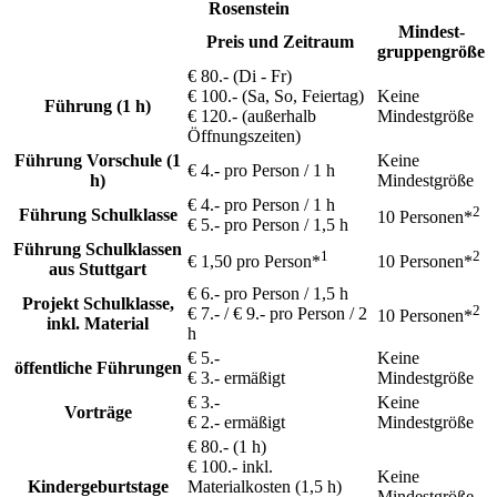
Rosenstein
Mindest­
Preis und Zeitraum
gruppen­größe
€ 80.- (Di - Fr)
€ 100.- (Sa, So, Feiertag)
Keine
Führung (1 h)
€ 120.- (außerhalb
Mindestgröße
Öffnungszeiten)
Führung Vorschule (1
Keine
€ 4.- pro Person / 1 h
h)
Mindestgröße
€ 4.- pro Person / 1 h
2
Führung Schulklasse
10 Personen*
€ 5.- pro Person / 1,5 h
Führung Schulklassen
1
2
€ 1,50 pro Person*
10 Personen*
aus Stuttgart
€ 6.- pro Person / 1,5 h
Projekt Schulklasse,
2
€ 7.- / € 9.- pro Person / 2
10 Personen*
inkl. Material
h
€ 5.-
Keine
öffentliche Führungen
€ 3.- ermäßigt
Mindestgröße
€ 3.-
Keine
Vorträge
€ 2.- ermäßigt
Mindestgröße
€ 80.- (1 h)
€ 100.- inkl.
Keine
Kindergeburtstage
Materialkosten (1,5 h)
Mindestgröße