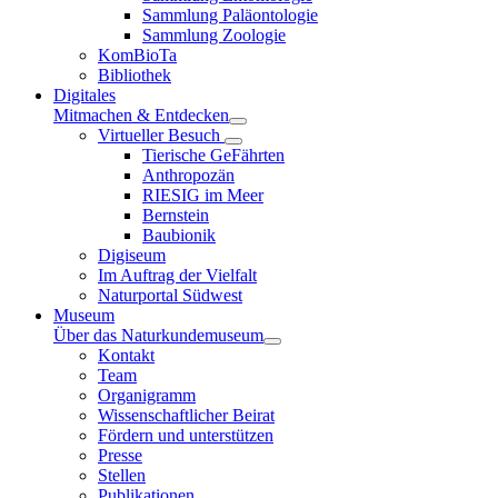
Sammlung Paläontologie
Sammlung Zoologie
KomBioTa
Bibliothek
Digitales
Mitmachen & Entdecken
Virtueller Besuch
Tierische GeFährten
Anthropozän
RIESIG im Meer
Bernstein
Baubionik
Digiseum
Im Auftrag der Vielfalt
Naturportal Südwest
Museum
Über das Naturkundemuseum
Kontakt
Team
Organigramm
Wissenschaftlicher Beirat
Fördern und unterstützen
Presse
Stellen
Publikationen