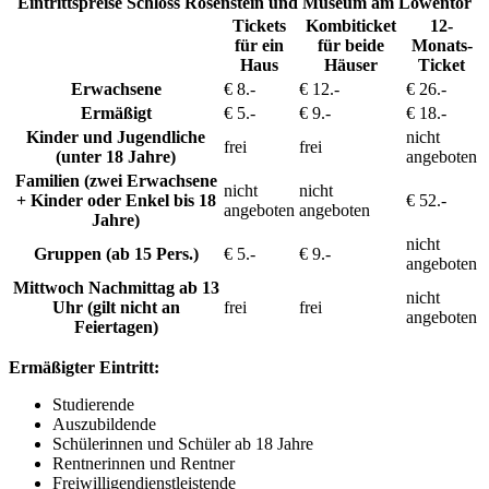
Eintrittspreise Schloss Rosenstein und Museum am Löwentor
Tickets
Kombiticket
12-
für ein
für beide
Monats-
Haus
Häuser
Ticket
Erwachsene
€ 8.-
€ 12.-
€ 26.-
Ermäßigt
€ 5.-
€ 9.-
€ 18.-
Kinder und Jugendliche
nicht
frei
frei
(unter 18 Jahre)
angeboten
Familien (zwei Erwachsene
nicht
nicht
+ Kinder oder Enkel bis 18
€ 52.-
angeboten
angeboten
Jahre)
nicht
Gruppen (ab 15 Pers.)
€ 5.-
€ 9.-
angeboten
Mittwoch Nachmittag ab 13
nicht
Uhr (gilt nicht an
frei
frei
angeboten
Feiertagen)
Ermäßigter Eintritt:
Studierende
Auszubildende
Schülerinnen und Schüler ab 18 Jahre
Rentnerinnen und Rentner
Freiwilligendienstleistende