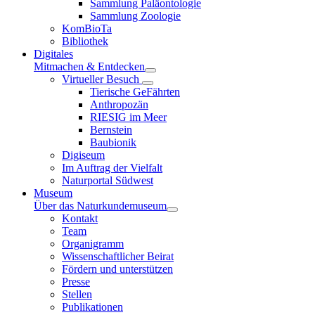
Sammlung Paläontologie
Sammlung Zoologie
KomBioTa
Bibliothek
Digitales
Mitmachen & Entdecken
Virtueller Besuch
Tierische GeFährten
Anthropozän
RIESIG im Meer
Bernstein
Baubionik
Digiseum
Im Auftrag der Vielfalt
Naturportal Südwest
Museum
Über das Naturkundemuseum
Kontakt
Team
Organigramm
Wissenschaftlicher Beirat
Fördern und unterstützen
Presse
Stellen
Publikationen