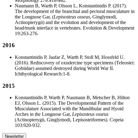
Morphology 278:418-442.
Naumann B, Warth P, Olsson L, Konstantinidis P. (2017).
The development of the branchial and pectoral musculature in
the Longnose Gar, (
Lepisosteus osseus
, Ginglymodi,
Actinopterygii) and the evolution and development of the
head/trunk interface in vertebrates. Evolution & Development
19:263-276.
2016
Konstantinidis P, Jaafar Z, Warth P, Stoll M, Hossfeld U.
(2016). Rediscovery of oxudercine type specimens (Teleostei:
Gobiidae) assumed destroyed during World War II.
Ichthyological Research:1-­8.
2015
Konstantinidis P, Warth P, Naumann B, Metscher B, Hilton
EJ, Olsson L. (2015). The Developmental Pattern of the
Musculature Associated with the Mandibular and Hyoid
Arches in the Longnose Gar,
Lepisosteus osseus
(Actinopterygii, Ginglymodi, Lepisosteiformes). Copeia
103:920-932.
Newsletter