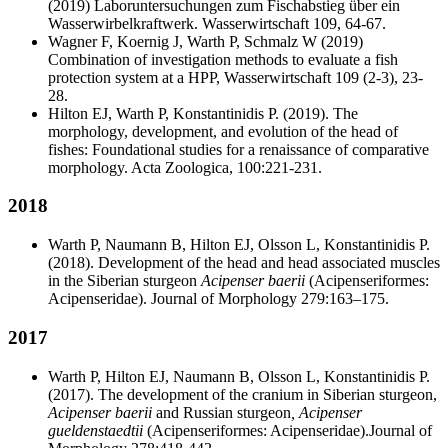
(2019) Laboruntersuchungen zum Fischabstieg über ein
Wasserwirbelkraftwerk. Wasserwirtschaft 109, 64-67.
Wagner F, Koernig J, Warth P, Schmalz W (2019)
Combination of investigation methods to evaluate a fish
protection system at a HPP, Wasserwirtschaft 109 (2-3), 23-
28.
Hilton EJ, Warth P, Konstantinidis P. (2019). The
morphology, development, and evolution of the head of
fishes: Foundational studies for a renaissance of comparative
morphology. Acta Zoologica, 100:221­‐231.
2018
Warth P, Naumann B, Hilton EJ, Olsson L, Konstantinidis P.
(2018). Development of the head and head associated muscles
in the Siberian sturgeon
Acipenser baerii
(Acipenseriformes:
Acipenseridae). Journal of Morphology 279:163–175.
2017
Warth P, Hilton EJ, Naumann B, Olsson L, Konstantinidis P.
(2017). The development of the cranium in Siberian sturgeon,
Acipenser baerii
and Russian sturgeon
, Acipenser
gueldenstaedtii
(Acipenseriformes: Acipenseridae).Journal of