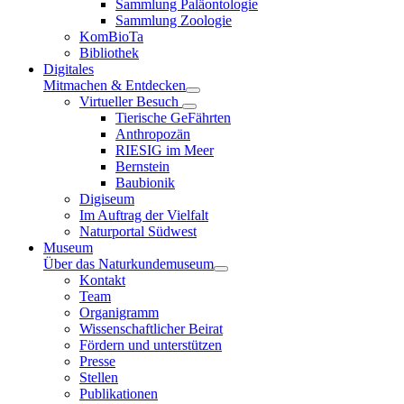
Sammlung Paläontologie
Sammlung Zoologie
KomBioTa
Bibliothek
Digitales
Mitmachen & Entdecken
Virtueller Besuch
Tierische GeFährten
Anthropozän
RIESIG im Meer
Bernstein
Baubionik
Digiseum
Im Auftrag der Vielfalt
Naturportal Südwest
Museum
Über das Naturkundemuseum
Kontakt
Team
Organigramm
Wissenschaftlicher Beirat
Fördern und unterstützen
Presse
Stellen
Publikationen