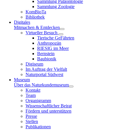
Sammlung Paläontologie
Sammlung Zoologie
KomBioTa
Bibliothek
Digitales
Mitmachen & Entdecken
Virtueller Besuch
Tierische GeFährten
Anthropozän
RIESIG im Meer
Bernstein
Baubionik
Digiseum
Im Auftrag der Vielfalt
Naturportal Südwest
Museum
Über das Naturkundemuseum
Kontakt
Team
Organigramm
Wissenschaftlicher Beirat
Fördern und unterstützen
Presse
Stellen
Publikationen