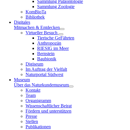
Sammlung Paläontologie
Sammlung Zoologie
KomBioTa
Bibliothek
Digitales
Mitmachen & Entdecken
Virtueller Besuch
Tierische GeFährten
Anthropozän
RIESIG im Meer
Bernstein
Baubionik
Digiseum
Im Auftrag der Vielfalt
Naturportal Südwest
Museum
Über das Naturkundemuseum
Kontakt
Team
Organigramm
Wissenschaftlicher Beirat
Fördern und unterstützen
Presse
Stellen
Publikationen