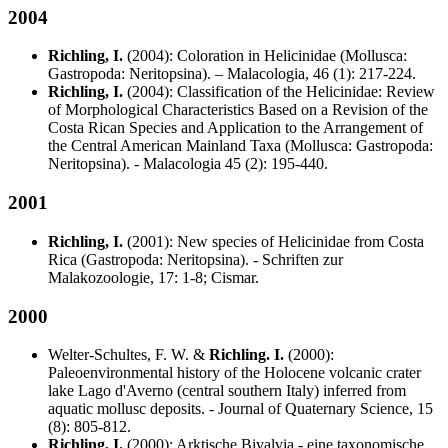
2004
Richling, I.
(2004): Coloration in Helicinidae (Mollusca:
Gastropoda: Neritopsina). – Malacologia, 46 (1): 217-224.
Richling, I.
(2004): Classification of the Helicinidae: Review
of Morphological Characteristics Based on a Revision of the
Costa Rican Species and Application to the Arrangement of
the Central American Mainland Taxa (Mollusca: Gastropoda:
Neritopsina). - Malacologia 45 (2): 195-440.
2001
Richling, I.
(2001): New species of Helicinidae from Costa
Rica (Gastropoda: Neritopsina). - Schriften zur
Malakozoologie, 17: 1-8; Cismar.
2000
Welter-Schultes, F. W. &
Richling. I.
(2000):
Paleoenvironmental history of the Holocene volcanic crater
lake Lago d'Averno (central southern Italy) inferred from
aquatic mollusc deposits. - Journal of Quaternary Science, 15
(8): 805-812.
Richling, I.
(2000): Arktische Bivalvia - eine taxonomische