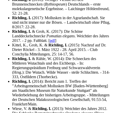
Brunnenschnecken (
Bythiospeum
) Deutschlands – erste
molekulargenetische Ergebnisse. – Laichinger Höhlenfreund,
52: 21-28.
Richling, I.
(2017): Mollusken in der Agrarlandschaft. Sie
sind nicht immer nur die Bösen. – Landwirtschaft ohne Pflug,
8/2017: 22-28.
Richling, I.
& Groh, K. (2017): Die Schöne
Landdeckelschnecke
Pomatias elegans
. Weichtier des Jahres
2017. - 2 pp. Faltblatt. [
pdf
]
Kittel, K., Groh, K. &
Richling, I.
(2015): Nachruf auf Dr.
Dieter Röckel - 3. März 1922 - 28. April 2015. - Club
Conchylia Mitteilungen, 25: 14-17, 56.
Richling, I.
& Rähle, W. (2014): Die Schnecken des
Mittleren Wutachtals und des Eichbergs. - In:
Regierungspräsidium Freiburg und Schwarzwaldverein
(Hrsg.): Die Wutach. Wilde Wasser - steile Schluchten. - 314-
333, Ostfildern (Thorbecke).
Richling, I.
(2014): Bericht zum 1. Treffen der
"Arbeitsgemeinschaft Mollusken BW [Baden-Württemberg]
am Staatlichen Museum für Naturkunde Stuttgart" als
Wiederbelebung der bisherigen Arbeitsgruppe. - Mitteilungen
der Deutschen Malakozoologischen Gesellschaft, 91:53-54,
Frankfurt/Main.
Wiese, V. &
Richling, I.
(2013): Weichtier des Jahres 2012.