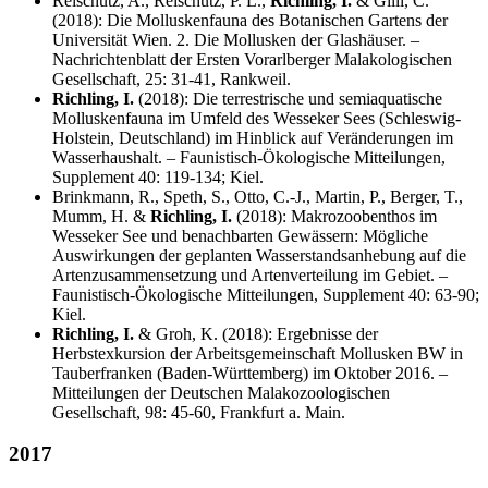
Reischütz, A., Reischütz, P. L.,
Richling, I.
& Gilli, C.
(2018): Die Molluskenfauna des Botanischen Gartens der
Universität Wien. 2. Die Mollusken der Glashäuser. –
Nachrichtenblatt der Ersten Vorarlberger Malakologischen
Gesellschaft, 25: 31-41, Rankweil.
Richling, I.
(2018): Die terrestrische und semiaquatische
Molluskenfauna im Umfeld des Wesseker Sees (Schleswig-
Holstein, Deutschland) im Hinblick auf Veränderungen im
Wasserhaushalt. – Faunistisch-Ökologische Mitteilungen,
Supplement 40: 119-134; Kiel.
Brinkmann, R., Speth, S., Otto, C.-J., Martin, P., Berger, T.,
Mumm, H. &
Richling, I.
(2018): Makrozoobenthos im
Wesseker See und benachbarten Gewässern: Mögliche
Auswirkungen der geplanten Wasserstandsanhebung auf die
Artenzusammensetzung und Artenverteilung im Gebiet. –
Faunistisch-Ökologische Mitteilungen, Supplement 40: 63-90;
Kiel.
Richling, I.
& Groh, K. (2018): Ergebnisse der
Herbstexkursion der Arbeitsgemeinschaft Mollusken BW in
Tauberfranken (Baden-Württemberg) im Oktober 2016. –
Mitteilungen der Deutschen Malakozoologischen
Gesellschaft, 98: 45-60, Frankfurt a. Main.
2017