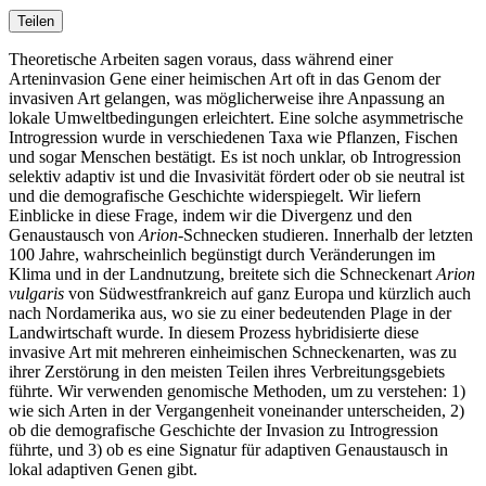
Teilen
Theoretische Arbeiten sagen voraus, dass während einer
Arteninvasion Gene einer heimischen Art oft in das Genom der
invasiven Art gelangen, was möglicherweise ihre Anpassung an
lokale Umweltbedingungen erleichtert. Eine solche asymmetrische
Introgression wurde in verschiedenen Taxa wie Pflanzen, Fischen
und sogar Menschen bestätigt. Es ist noch unklar, ob Introgression
selektiv adaptiv ist und die Invasivität fördert oder ob sie neutral ist
und die demografische Geschichte widerspiegelt. Wir liefern
Einblicke in diese Frage, indem wir die Divergenz und den
Genaustausch von
Arion
-Schnecken studieren. Innerhalb der letzten
100 Jahre, wahrscheinlich begünstigt durch Veränderungen im
Klima und in der Landnutzung, breitete sich die Schneckenart
Arion
vulgaris
von Südwestfrankreich auf ganz Europa und kürzlich auch
nach Nordamerika aus, wo sie zu einer bedeutenden Plage in der
Landwirtschaft wurde. In diesem Prozess hybridisierte diese
invasive Art mit mehreren einheimischen Schneckenarten, was zu
ihrer Zerstörung in den meisten Teilen ihres Verbreitungsgebiets
führte. Wir verwenden genomische Methoden, um zu verstehen: 1)
wie sich Arten in der Vergangenheit voneinander unterscheiden, 2)
ob die demografische Geschichte der Invasion zu Introgression
führte, und 3) ob es eine Signatur für adaptiven Genaustausch in
lokal adaptiven Genen gibt.