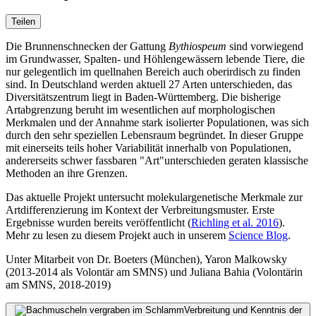
Teilen
Die Brunnenschnecken der Gattung
Bythiospeum
sind vorwiegend
im Grundwasser, Spalten- und Höhlengewässern lebende Tiere, die
nur gelegentlich im quellnahen Bereich auch oberirdisch zu finden
sind. In Deutschland werden aktuell 27 Arten unterschieden, das
Diversitätszentrum liegt in Baden-Württemberg. Die bisherige
Artabgrenzung beruht im wesentlichen auf morphologischen
Merkmalen und der Annahme stark isolierter Populationen, was sich
durch den sehr speziellen Lebensraum begründet. In dieser Gruppe
mit einerseits teils hoher Variabilität innerhalb von Populationen,
andererseits schwer fassbaren "Art"unterschieden geraten klassische
Methoden an ihre Grenzen.
Das aktuelle Projekt untersucht molekulargenetische Merkmale zur
Artdifferenzierung im Kontext der Verbreitungsmuster. Erste
Ergebnisse wurden bereits veröffentlicht (
Richling et al. 2016
).
Mehr zu lesen zu diesem Projekt auch in unserem
Science Blog
.
Unter Mitarbeit von Dr. Boeters (München), Yaron Malkowsky
(2013-2014 als Volontär am SMNS) und Juliana Bahia (Volontärin
am SMNS, 2018-2019)
Verbreitung und Kenntnis der