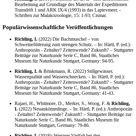
Bearbeitung auf Grundlage des Materials der Expeditionen
Transdrift 1 und ARK IX/4 (1993) in das Laptevmeer. -
Schriften zur Malakozoologie, 15: 1-93; Cismar.
Populärwissenschaftliche Veröffentlichungen
Richling, I.
(2022) Die Bachmuschel – von
Schweinefütterung zum strengen Schutz. – In: Härtl, P. (ed.):
Anthropozän - Zeitalter? Zeitenwende? Zukunft? – Stuttgarter
Beiträge zur Naturkunde Serie C, Band 86, Staatliches
Museum für Naturkunde Stuttgart, Germany: 94-95.
Richling, I.
& Brinkmann, R. (2022) Stillgewässer,
Wasserqualität und Wasserschnecken. – In: Härtl, P. (ed.):
Anthropozän - Zeitalter? Zeitenwende? Zukunft? – Stuttgarter
Beiträge zur Naturkunde Serie C, Band 86, Staatliches
Museum für Naturkunde Stuttgart, Germany: 41-43.
Rajaei, H., Whitmore, D., Merker, S., Woog, F. &
Richling,
I.
(2022) Neuankömmlinge. – In: Härtl, P. (ed.): Anthropozän
- Zeitalter? Zeitenwende? Zukunft? – Stuttgarter Beiträge zur
Naturkunde Serie C, Band 86, Staatliches Museum für
Naturkunde Stuttgart, Germany: 79-86.
Richling, I.
(2018): Weniger Vielfalt bei den