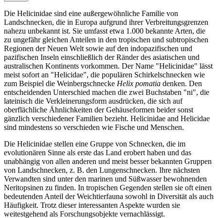
Die Helicinidae sind eine außergewöhnliche Familie von
Landschnecken, die in Europa aufgrund ihrer Verbreitungsgrenzen
nahezu unbekannt ist. Sie umfasst etwa 1.000 bekannte Arten, die
zu ungefähr gleichen Anteilen in den tropischen und subtropischen
Regionen der Neuen Welt sowie auf den indopazifischen und
pazifischen Inseln einschließlich der Ränder des asiatischen und
australischen Kontinents vorkommen. Der Name "Helicinidae" lässt
meist sofort an "Helicidae", die populären Schirkelschnecken wie
zum Beispiel die Weinbergschnecke
Helix pomatia
denken. Den
entscheidenden Unterschied machen die zwei Buchstaben "ni", die
lateinisch die Verkleinerungsform ausdrücken, die sich auf
oberflächliche Ähnlichkeiten der Gehäuseformen beider sonst
gänzlich verschiedener Familien bezieht. Helicinidae and Helicidae
sind mindestens so verschieden wie Fische und Menschen.
Die Helicinidae stellen eine Gruppe von Schnecken, die im
evolutionären Sinne als erste das Land erobert haben und das
unabhängig von allen anderen und meist besser bekannten Gruppen
von Landschnecken, z. B. den Lungenschnecken. Ihre nächsten
Verwandten sind unter den marinen und Süßwasser bewohnenden
Neritopsinen zu finden. In tropischen Gegenden stellen sie oft einen
bedeutenden Anteil der Weichtierfauna sowohl in Diversität als auch
Häufigkeit. Trotz dieser interessanten Aspekte wurden sie
weitestgehend als Forschungsobjekte vernachlässigt.