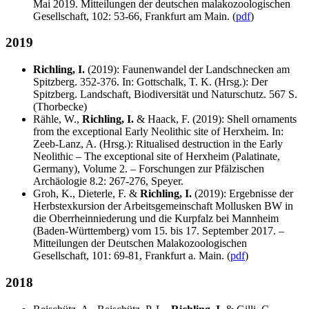
Mai 2019. Mitteilungen der deutschen malakozoologischen
Gesellschaft, 102: 53-66, Frankfurt am Main. (
pdf
)
2019
Richling, I.
(2019): Faunenwandel der Landschnecken am
Spitzberg. 352-376. In: Gottschalk, T. K. (Hrsg.): Der
Spitzberg. Landschaft, Biodiversität und Naturschutz. 567 S.
(Thorbecke)
Rähle, W.,
Richling, I.
& Haack, F. (2019): Shell ornaments
from the exceptional Early Neolithic site of Herxheim. In:
Zeeb-Lanz, A. (Hrsg.): Ritualised destruction in the Early
Neolithic – The exceptional site of Herxheim (Palatinate,
Germany), Volume 2. – Forschungen zur Pfälzischen
Archäologie 8.2: 267-276, Speyer.
Groh, K., Dieterle, F. &
Richling, I.
(2019): Ergebnisse der
Herbstexkursion der Arbeitsgemeinschaft Mollusken BW in
die Oberrheinniederung und die Kurpfalz bei Mannheim
(Baden-Württemberg) vom 15. bis 17. September 2017. –
Mitteilungen der Deutschen Malakozoologischen
Gesellschaft, 101: 69-81, Frankfurt a. Main. (
pdf
)
2018