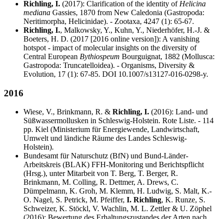
Richling, I.
(2017): Clarification of the identity of
Helicina
mediana
Gassies, 1870 from New Caledonia (Gastropoda:
Neritimorpha, Helicinidae). - Zootaxa, 4247 (1): 65-67.
Richling, I.
, Malkowsky, Y., Kuhn, Y., Niederhöfer, H.-J. &
Boeters, H. D. (2017 [2016 online version]): A vanishing
hotspot - impact of molecular insights on the diversity of
Central European
Bythiospeum
Bourguignat, 1882 (Mollusca:
Gastropoda: Truncatelloidea). - Organisms, Diversity &
Evolution, 17 (1): 67-85. DOI 10.1007/s13127-016-0298-y.
2016
Wiese, V., Brinkmann, R. &
Richling, I.
(2016): Land- und
Süßwassermollusken in Schleswig-Holstein. Rote Liste. - 114
pp. Kiel (Ministerium für Energiewende, Landwirtschaft,
Umwelt und ländiche Räume des Landes Schleswig-
Holstein).
Bundesamt für Naturschutz (BfN) und Bund-Länder-
Arbeitskreis (BLAK) FFH-Monitoring und Berichtspflicht
(Hrsg.), unter Mitarbeit von T. Berg, T. Berger, R.
Brinkmann, M. Colling, R. Dettmer, A. Drews, C.
Dümpelmann, K. Groh, M. Klemm, H. Ludwig, S. Malt, K.-
O. Nagel, S. Petrick, M. Pfeiffer,
I. Richling
, K. Runze, S.
Schweizer, K. Stöckl, V. Wachlin, M. L. Zettler & U. Zöphel
(2016): Bewertung des Erhaltungszustandes der Arten nach