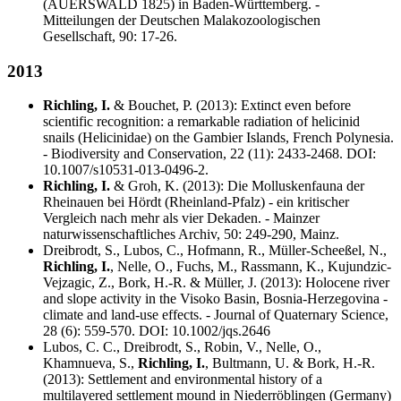
(AUERSWALD 1825) in Baden-Württemberg. -
Mitteilungen der Deutschen Malakozoologischen
Gesellschaft, 90: 17-26.
2013
Richling, I.
& Bouchet, P. (2013): Extinct even before
scientific recognition: a remarkable radiation of helicinid
snails (Helicinidae) on the Gambier Islands, French Polynesia.
- Biodiversity and Conservation, 22 (11): 2433-2468. DOI:
10.1007/s10531-013-0496-2.
Richling, I.
& Groh, K. (2013): Die Molluskenfauna der
Rheinauen bei Hördt (Rheinland-Pfalz) - ein kritischer
Vergleich nach mehr als vier Dekaden. - Mainzer
naturwissenschaftliches Archiv, 50: 249-290, Mainz.
Dreibrodt, S., Lubos, C., Hofmann, R., Müller-Scheeßel, N.,
Richling, I.
, Nelle, O., Fuchs, M., Rassmann, K., Kujundzic-
Vejzagic, Z., Bork, H.-R. & Müller, J. (2013): Holocene river
and slope activity in the Visoko Basin, Bosnia-Herzegovina -
climate and land-use effects. - Journal of Quaternary Science,
28 (6): 559-570. DOI: 10.1002/jqs.2646
Lubos, C. C., Dreibrodt, S., Robin, V., Nelle, O.,
Khamnueva, S.,
Richling, I.
, Bultmann, U. & Bork, H.-R.
(2013): Settlement and environmental history of a
multilayered settlement mound in Niederröblingen (Germany)