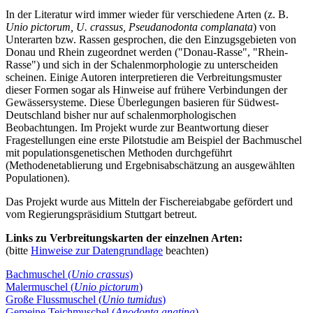
In der Literatur wird immer wieder für verschiedene Arten (z. B.
Unio pictorum, U. crassus, Pseud­anodonta complanata
) von
Unterarten bzw. Rassen gesprochen, die den Einzugs­gebie­ten von
Donau und Rhein zugeordnet werden ("Donau-Rasse", "Rhein-
Rasse") und sich in der Schalenmorphologie zu unterscheiden
scheinen. Einige Autoren interpretieren die Verbrei­tungs­muster
dieser Formen sogar als Hinweise auf frühere Verbindungen der
Gewässersys­teme. Diese Überlegungen basieren für Südwest-
Deutschland bisher nur auf schalenmorphologischen
Beobachtungen. Im Projekt wurde zur Beantwortung dieser
Fragestellungen eine erste Pilotstudie am Beispiel der Bachmuschel
mit populationsgenetischen Methoden durchgeführt
(Methodenetablierung und Ergebnisabschätzung an ausgewählten
Populationen).
Das Projekt wurde aus Mitteln der Fischereiabgabe gefördert und
vom Regierungspräsidium Stuttgart betreut.
Links zu Verbreitungskarten der einzelnen Arten:
(bitte
Hinweise zur Datengrundlage
beachten)
Bachmuschel (
Unio crassus
)
Malermuschel (
Unio pictorum
)
Große Flussmuschel (
Unio tumidus
)
Gemeine Teichmuschel (
Anodonta anatina
)