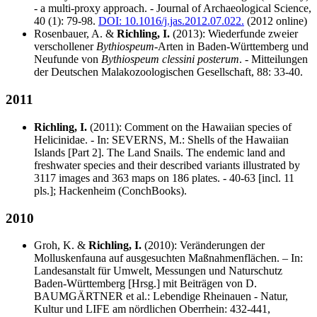
- a multi-proxy approach. - Journal of Archaeological Science,
40 (1): 79-98.
DOI: 10.1016/j.jas.2012.07.022.
(2012 online)
Rosenbauer, A. &
Richling, I.
(2013): Wiederfunde zweier
verschollener
Bythiospeum
-Arten in Baden-Württemberg und
Neufunde von
Bythiospeum clessini posterum
. - Mitteilungen
der Deutschen Malakozoologischen Gesellschaft, 88: 33-40.
2011
Richling, I.
(2011): Comment on the Hawaiian species of
Helicinidae. - In: SEVERNS, M.: Shells of the Hawaiian
Islands [Part 2]. The Land Snails. The endemic land and
freshwater species and their described variants illustrated by
3117 images and 363 maps on 186 plates. - 40-63 [incl. 11
pls.]; Hackenheim (ConchBooks).
2010
Groh, K. &
Richling, I.
(2010): Veränderungen der
Molluskenfauna auf ausgesuchten Maßnahmenflächen. – In:
Landesanstalt für Umwelt, Messungen und Naturschutz
Baden-Württemberg [Hrsg.] mit Beiträgen von D.
BAUMGÄRTNER et al.: Lebendige Rheinauen - Natur,
Kultur und LIFE am nördlichen Oberrhein: 432-441,