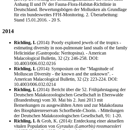
Anhang II und IV der Fauna-Flora-Habitat-Richtlinie in
Deutschland. Bewertungsbögen der Mollusken als Grundlage
für ein bundesweites FFH-Monitoring. 2. Überarbeitung:
Stand 15.01.2016. - 20 S.
2014
Richling, I.
(2014): Poorly explored jewels of the tropics -
estimating diversity in non-pulmonate land snails of the family
Helicinidae (Gastropoda: Neritopsina). - American
Malacological Bulletin, 32 (2): 246-258. DOI:
10.4003/006.032.0216
Richling, I.
(2014): Symposium on the "Magnitude of
Molluscan Diversity - the known and the unknown". -
American Malacological Bulletin, 32 (2): 223-224. DOI:
10.4003/006.032.0214
Richling, I.
(2014): Bericht über die 52. Frühjahrstagung der
Deutschen Malakozoologischen Gesellschaft in Eberswalde
(Brandenburg) vom 30. Mai bis 2. Juni 2013 mit
Bemerkungen zu ausgewählten Arten und zur Malakofauna
des Biosphärenreservats Schorfheide-Chorin. - Mitteilungen
der Deutschen Malakozoologischen Gesellschaft, 91: 1-20.
Richling, I.
& Groh, K. (2014): Entdeckung einer aktuellen
vitalen Population von
Gyraulus (Lamorbis) rossmaessleri