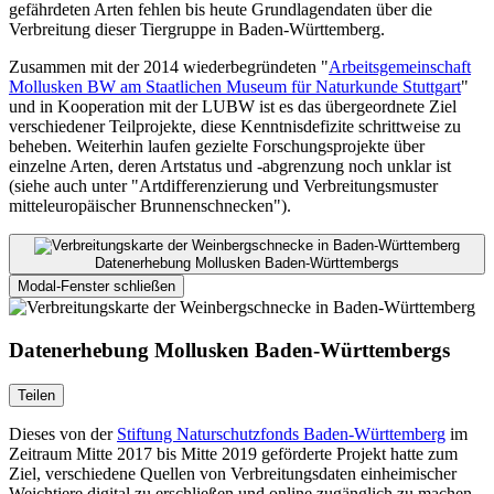
gefährdeten Arten fehlen bis heute Grundlagendaten über die
Verbreitung dieser Tiergruppe in Baden-Württemberg.
Zusammen mit der 2014 wiederbegründeten "
Arbeitsgemeinschaft
Mollusken BW am Staatlichen Museum für Naturkunde Stuttgart
"
und in Kooperation mit der LUBW ist es das übergeordnete Ziel
verschiedener Teil­pro­jekte, diese Kenntnisdefizite schrittweise zu
beheben. Weiterhin laufen gezielte Forschungsprojekte über
einzelne Arten, deren Artstatus und -abgrenzung noch unklar ist
(siehe auch unter "Artdifferenzierung und Verbreitungsmuster
mitteleuropäischer Brunnenschnecken").
Datenerhebung Mollusken Baden-Württembergs
Modal-Fenster schließen
Datenerhebung Mollusken Baden-Württembergs
Teilen
Dieses von der
Stiftung Naturschutzfonds Baden-Württemberg
im
Zeitraum Mitte 2017 bis Mitte 2019 geförderte Projekt hatte zum
Ziel, verschiedene Quellen von Verbreitungsdaten einheimischer
Weichtiere digital zu erschließen und online zugänglich zu machen.