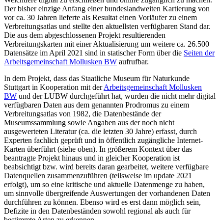
Der bisher einzige Anfang einer bundeslandweiten Kartierung von
vor ca. 30 Jahren lieferte als Resultat einen Vorläufer zu einem
Verbreitungsatlas und stellte den aktuellsten verfügbaren Stand dar.
Die aus dem abgeschlossenen Projekt resultierenden
Verbreitungskarten mit einer Aktualisierung um weitere ca. 26.500
Datensätze im April 2021 sind in statischer Form über die
Seiten der
Arbeitsgemeinschaft Mollusken BW
aufrufbar.
In dem Projekt, dass das Staatliche Museum für Naturkunde
Stuttgart in Kooperation mit der
Arbeitsgemeinschaft Mollusken
BW
und der LUBW durchgeführt hat, wurden die nicht mehr digital
verfügbaren Daten aus dem genannten Prodromus zu einem
Verbreitungsatlas von 1982, die Datenbestände der
Museumssammlung sowie Angaben aus der noch nicht
ausgewerteten Literatur (ca. die letzten 30 Jahre) erfasst, durch
Experten fachlich geprüft und in öffentlich zugängliche Internet-
Karten überführt (siehe oben). In größerem Kontext über das
beantragte Projekt hinaus und in gleicher Kooperation ist
beabsichtigt bzw. wird bereits daran gearbeitet, weitere verfügbare
Datenquellen zusammenzuführen (teilsweise im update 2021
erfolgt), um so eine kritische und aktuelle Datenmenge zu haben,
um sinnvolle übergreifende Auswertungen der vorhandenen Daten
durchführen zu können. Ebenso wird es erst dann möglich sein,
Defizite in den Datenbeständen sowohl regional als auch für
bestimmte Arten zu erkennen.