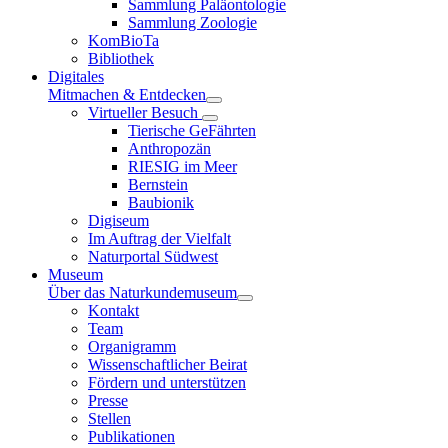
Sammlung Paläontologie
Sammlung Zoologie
KomBioTa
Bibliothek
Digitales
Mitmachen & Entdecken
Virtueller Besuch
Tierische GeFährten
Anthropozän
RIESIG im Meer
Bernstein
Baubionik
Digiseum
Im Auftrag der Vielfalt
Naturportal Südwest
Museum
Über das Naturkundemuseum
Kontakt
Team
Organigramm
Wissenschaftlicher Beirat
Fördern und unterstützen
Presse
Stellen
Publikationen