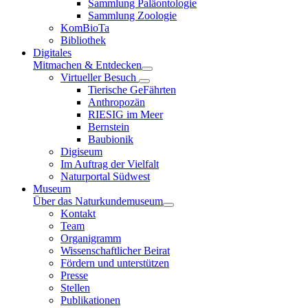
Sammlung Paläontologie
Sammlung Zoologie
KomBioTa
Bibliothek
Digitales
Mitmachen & Entdecken
Virtueller Besuch
Tierische GeFährten
Anthropozän
RIESIG im Meer
Bernstein
Baubionik
Digiseum
Im Auftrag der Vielfalt
Naturportal Südwest
Museum
Über das Naturkundemuseum
Kontakt
Team
Organigramm
Wissenschaftlicher Beirat
Fördern und unterstützen
Presse
Stellen
Publikationen