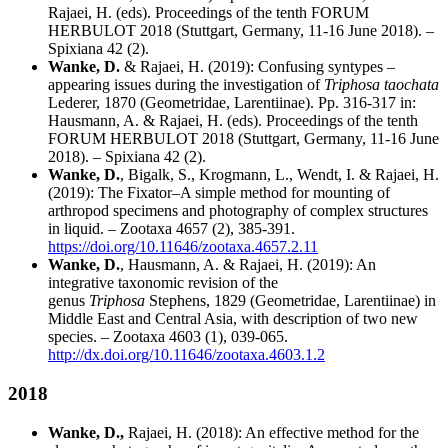
Rajaei, H. (eds). Proceedings of the tenth FORUM
HERBULOT 2018 (Stuttgart, Germany, 11-16 June 2018). –
Spixiana 42 (2).
Wanke, D.
& Rajaei, H. (2019): Confusing syntypes –
appearing issues during the investigation of
Triphosa taochata
Lederer, 1870 (Geometridae, Larentiinae). Pp. 316-317 in:
Hausmann, A. & Rajaei, H. (eds). Proceedings of the tenth
FORUM HERBULOT 2018 (Stuttgart, Germany, 11-16 June
2018). – Spixiana 42 (2).
Wanke, D.
, Bigalk, S., Krogmann, L., Wendt, I. & Rajaei, H.
(2019): The Fixator–A simple method for mounting of
arthropod specimens and photography of complex structures
in liquid. – Zootaxa 4657 (2), 385-391.
https://doi.org/10.11646/zootaxa.4657.2.11
Wanke, D.
, Hausmann, A. & Rajaei, H. (2019): An
integrative taxonomic revision of the
genus
Triphosa
Stephens, 1829 (Geometridae, Larentiinae) in
Middle East and Central Asia, with description of two new
species. – Zootaxa 4603 (1), 039-065.
http://dx.doi.org/10.11646/zootaxa.4603.1.2
2018
Wanke, D.,
Rajaei, H. (2018): An effective method for the