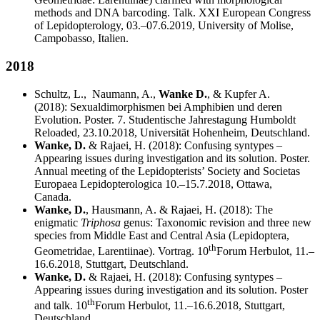
methods and DNA barcoding. Talk. XXI European Congress
of Lepidopterology, 03.–07.6.2019, University of Molise,
Campobasso, Italien.
2018
Schultz, L., Naumann, A.,
Wanke D.
, & Kupfer A.
(2018): Sexualdimorphismen bei Amphibien und deren
Evolution. Poster. 7. Studentische Jahrestagung Humboldt
Reloaded, 23.10.2018, Universität Hohenheim, Deutschland.
Wanke, D.
& Rajaei, H. (2018): Confusing syntypes –
Appearing issues during investigation and its solution. Poster.
Annual meeting of the Lepidopterists’ Society and Societas
Europaea Lepidopterologica 10.–15.7.2018, Ottawa,
Canada.
Wanke, D.
, Hausmann, A. & Rajaei, H. (2018): The
enigmatic
Triphosa
genus: Taxonomic revision and three new
species from Middle East and Central Asia (Lepidoptera,
th
Geometridae, Larentiinae). Vortrag. 10
Forum Herbulot, 11.–
16.6.2018, Stuttgart, Deutschland.
Wanke, D.
& Rajaei, H. (2018): Confusing syntypes –
Appearing issues during investigation and its solution. Poster
th
and talk. 10
Forum Herbulot, 11.–16.6.2018, Stuttgart,
Deutschland.