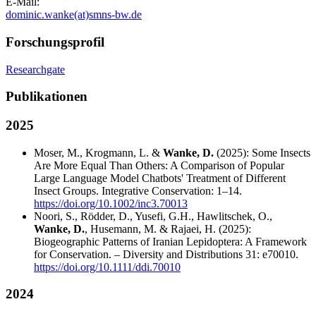
E-Mail:
dominic.wanke(at)smns-bw.de
Forschungsprofil
Researchgate
Publikationen
2025
Moser, M., Krogmann, L. &
Wanke, D.
(2025): Some Insects
Are More Equal Than Others: A Comparison of Popular
Large Language Model Chatbots' Treatment of Different
Insect Groups. Integrative Conservation: 1–14.
https://doi.org/10.1002/inc3.70013
Noori, S., Rödder, D., Yusefi, G.H., Hawlitschek, O.,
Wanke, D.
, Husemann, M. & Rajaei, H. (2025):
Biogeographic Patterns of Iranian Lepidoptera: A Framework
for Conservation. – Diversity and Distributions 31: e70010.
https://doi.org/10.1111/ddi.70010
2024