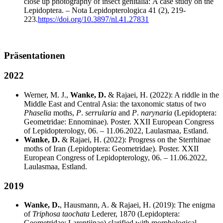
close up photography of insect genitalia: A case study on the
Lepidoptera. – Nota Lepidopterologica 41 (2), 219-
223.
https://doi.org/10.3897/nl.41.27831
Präsentationen
2022
Werner, M. J.,
Wanke, D.
& Rajaei, H. (2022): A riddle in the
Middle East and Central Asia: the taxonomic status of two
Phaselia
moths,
P
.
serrularia
and
P
.
narynaria
(Lepidoptera:
Geometridae: Ennominae). Poster. XXII European Congress
of Lepidopterology, 06. – 11.06.2022, Laulasmaa, Estland.
Wanke, D.
& Rajaei, H. (2022): Progress on the Sterrhinae
moths of Iran (Lepidoptera: Geometridae). Poster. XXII
European Congress of Lepidopterology, 06. – 11.06.2022,
Laulasmaa, Estland.
2019
Wanke, D.
, Hausmann, A. & Rajaei, H. (2019): The enigma
of
Triphosa taochata
Lederer, 1870 (Lepidoptera:
Geometridae: Larentiinae) clarified with morphological