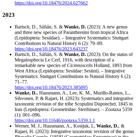
https://doi.org/10.18476/2024.627662
2023
Bartsch, D., Sáfián, S. &
Wanke, D.
(2023): A new genus
and three new species of Paranthrenini from tropical Africa
(Lepidoptera: Sesiidae). – Integrative Systematics: Stuttgart
Contributions to Natural History 6 (2): 79–89.
https://doi.org/10.18476/2023.643237
Bartsch, D., Sáfián, S. &
Wanke, D.
(2023): On the status of
Megalosphecia Le Cerf, 1916, with description of a
remarkable new species of
Cicinnoscelis
Holland, 1893 from
West Africa (Lepidoptera: Sesiidae: Sesiini). – Integrative
Systematics: Stuttgart Contributions to Natural History 6 (2):
71–77.
https://doi.org/10.18476/2023.385895
Wanke, D.
, Hausmann, A., Lee, K. M., Murillo-Ramos, L.,
Sihvonen, P. & Rajaei, H. (2023): Systematics and integrative
taxonomic revision of the tribe Scopulini Duponchel, 1845 in
Iran (Lepidoptera: Geometridae: Sterrhinae). – Zootaxa 5359
(1): 001–096.
https://doi.org/10.11646/zootaxa.5359.1.1
Werner, M. J., Hausmann, A., Kostjuk, I.,
Wanke, D.
, &
Rajaei, H. (2023): Integrative taxonomic revision of the genus
Phaselia
Guenée, [1858] (Geometridae: Ennominae) in the