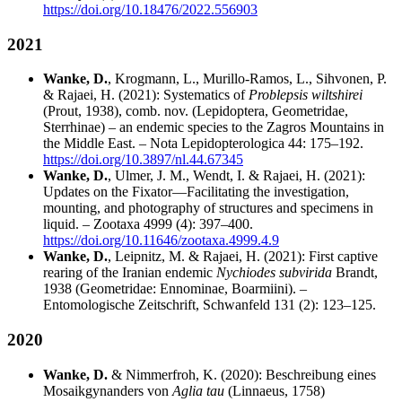
https://doi.org/10.18476/2022.556903
2021
Wanke, D.
, Krogmann, L., Murillo-Ramos, L., Sihvonen, P.
& Rajaei, H. (2021): Systematics of
Problepsis wiltshirei
(Prout, 1938), comb. nov. (Lepidoptera, Geometridae,
Sterrhinae) – an endemic species to the Zagros Mountains in
the Middle East. – Nota Lepidopterologica 44: 175–192.
https://doi.org/10.3897/nl.44.67345
Wanke, D.
, Ulmer, J. M., Wendt, I. & Rajaei, H. (2021):
Updates on the Fixator—Facilitating the investigation,
mounting, and photography of structures and specimens in
liquid. – Zootaxa 4999 (4): 397–400.
https://doi.org/10.11646/zootaxa.4999.4.9
Wanke, D.
, Leipnitz, M. & Rajaei, H. (2021): First captive
rearing of the Iranian endemic
Nychiodes subvirida
Brandt,
1938 (Geometridae: Ennominae, Boarmiini). –
Entomologische Zeitschrift, Schwanfeld 131 (2): 123–125.
2020
Wanke, D.
& Nimmerfroh, K. (2020): Beschreibung eines
Mosaikgynanders von
Aglia tau
(Linnaeus, 1758)