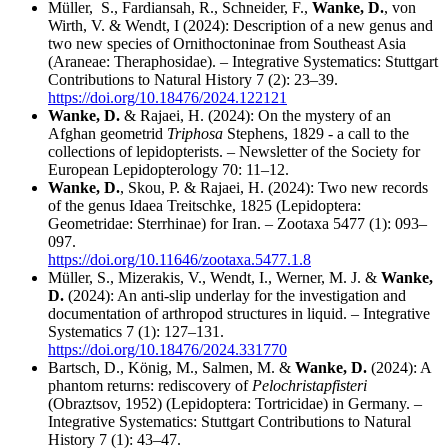
Müller, S., Fardiansah, R., Schneider, F.,
Wanke, D.
, von
Wirth, V. & Wendt, I (2024): Description of a new genus and
two new species of Ornithoctoninae from Southeast Asia
(Araneae: Theraphosidae). – Integrative Systematics: Stuttgart
Contributions to Natural History 7 (2): 23–39.
https://doi.org/10.18476/2024.122121
Wanke, D.
& Rajaei, H. (2024): On the mystery of an
Afghan geometrid
Triphosa
Stephens, 1829 - a call to the
collections of lepidopterists. – Newsletter of the Society for
European Lepidopterology 70: 11–12.
Wanke, D.
, Skou, P. & Rajaei, H. (2024): Two new records
of the genus Idaea Treitschke, 1825 (Lepidoptera:
Geometridae: Sterrhinae) for Iran. – Zootaxa 5477 (1): 093–
097.
https://doi.org/10.11646/zootaxa.5477.1.8
Müller, S., Mizerakis, V., Wendt, I., Werner, M. J. &
Wanke,
D.
(2024): An anti-slip underlay for the investigation and
documentation of arthropod structures in liquid. – Integrative
Systematics 7 (1): 127–131.
https://doi.org/10.18476/2024.331770
Bartsch, D., König, M., Salmen, M. &
Wanke, D.
(2024): A
phantom returns: rediscovery of
Pelochrista
pfisteri
(Obraztsov, 1952) (Lepidoptera: Tortricidae) in Germany. –
Integrative Systematics: Stuttgart Contributions to Natural
History 7 (1): 43–47.