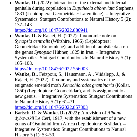
Wanke, D.
(2022): Interaction of the external and internal
genitalia during copulation in
Eupithecia abbreviata
Stephens,
1831 (Lepidoptera: Geometridae: Larentiinae). – Integrative
Systematics: Stuttgart Contributions to Natural History 5 (2):
137–143.
https://doi.org/10.18476/2022.880941
Wanke, D.
& Rajaei, H. (2022): Taxonomic note on
Synopsia centralis
(Wiltshire, 1966) (Lepidoptera:
Geometridae: Ennominae), and additional faunistic data on
the genus
Synopsia
Hübner, 1825 in Iran. – Integrative
Systematics: Stuttgart Contributions to Natural History 5 (1):
105–108.
https://doi.org/10.18476/2022.556903
Wanke, D.
, Feizpour, S., Hausmann, A., Viidalepp, J., &
Rajaei, H. (2022): Taxonomy and systematics of the
enigmatic emerald moth
Xenochlorodes graminaria
(Kollar,
1850) (Lepidoptera: Geometridae), and its assignment to a
new genus. – Integrative Systematics: Stuttgart Contributions
to Natural History 5 (1): 61–71.
https://doi.org/10.18476/2022.857803
Bartsch, D. &
Wanke, D.
(2022): A revision of
Albuna
dybowskii
Le Cerf, 1917, with the establishment of a new
genus of Osminiini from Africa (Lepidoptera: Sesiidae). –
Integrative Systematics: Stuttgart Contributions to Natural
History 5 (1): 53–59.