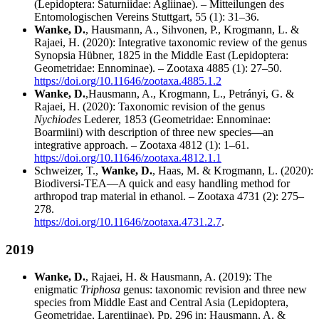
(Lepidoptera: Saturniidae: Agliinae). – Mitteilungen des
Entomologischen Vereins Stuttgart, 55 (1): 31–36.
Wanke, D.
, Hausmann, A., Sihvonen, P., Krogmann, L. &
Rajaei, H. (2020): Integrative taxonomic review of the genus
Synopsia Hübner, 1825 in the Middle East (Lepidoptera:
Geometridae: Ennominae). – Zootaxa 4885 (1): 27–50.
https://doi.org/10.11646/zootaxa.4885.1.2
Wanke, D.
,
Hausmann, A., Krogmann, L., Petrányi, G. &
Rajaei, H. (2020): Taxonomic revision of the genus
Nychiodes
Lederer, 1853 (Geometridae: Ennominae:
Boarmiini) with description of three new species—an
integrative approach. – Zootaxa 4812 (1): 1–61.
https://doi.org/10.11646/zootaxa.4812.1.1
Schweizer, T.,
Wanke, D.
, Haas, M. & Krogmann, L. (2020):
Biodiversi-TEA—A quick and easy handling method for
arthropod trap material in ethanol. – Zootaxa 4731 (2): 275–
278.
https://doi.org/10.11646/zootaxa.4731.2.7
.
2019
Wanke, D.
, Rajaei, H. & Hausmann, A. (2019): The
enigmatic
Triphosa
genus: taxonomic revision and three new
species from Middle East and Central Asia (Lepidoptera,
Geometridae, Larentiinae). Pp. 296 in: Hausmann, A. &