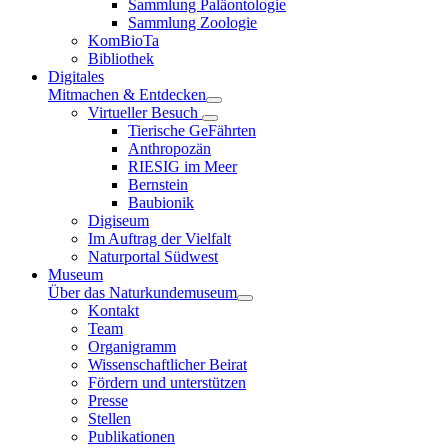
Sammlung Paläontologie
Sammlung Zoologie
KomBioTa
Bibliothek
Digitales
Mitmachen & Entdecken
Virtueller Besuch
Tierische GeFährten
Anthropozän
RIESIG im Meer
Bernstein
Baubionik
Digiseum
Im Auftrag der Vielfalt
Naturportal Südwest
Museum
Über das Naturkundemuseum
Kontakt
Team
Organigramm
Wissenschaftlicher Beirat
Fördern und unterstützen
Presse
Stellen
Publikationen