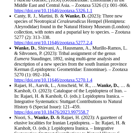
Middle East and Central Asia. – Zootaxa 5326 (1): 001–066.
https://doi.org/10.11646/zootaxa.5326.1.1
Canty, R. J., Martini, B. &
Wanke, D.
(2023): Three new
species of Neotropical
Ceraleurodicus
Hempel (Hemiptera:
Aleyrodidae) found in the Natural History Museum (London)
collection, with notes and a puparial key to species. –
Zootaxa
5277 (2): 313–338.
https://doi.org/10.11646/zootaxa.5277.2.4
Wanke, D.
, Shirvani, A., Hausmann, A., Murillo-Ramos, L.
& Sihvonen, P. (2023): Tribal assignment of the genus
Eumera
Staudinger, 1892, using multi-gene analysis and
description of a new species from the south Iranian province
Kerman (Lepidoptera: Geometridae: Ennominae). – Zootaxa
5270 (1): 092–104.
https://doi.org/10.11646/zootaxa.5270.1.4
Rajaei, H., Aarvik, L., Arnscheid, W. R., …
Wanke, D.
, …
&
Karsholt, O. (2023): Catalogue of the Lepidoptera of Iran. –
In: Rajaei, H. & Karsholt, O. (eds.): Lepidoptera Iranica. –
Integrative Systematics
: Stuttgart Contributions to Natural
History
6 (Special Issue): 121–459.
https://doi.org/10.18476/2023.997558.7
Noori, S.,
Wanke, D.
& Rajaei, H. (2023): A gazetteer of
elusive localities for Iranian Lepidoptera.
– In: Rajaei, H. &
Karsholt, O. (eds.): Lepidoptera Iranica. – Integrative