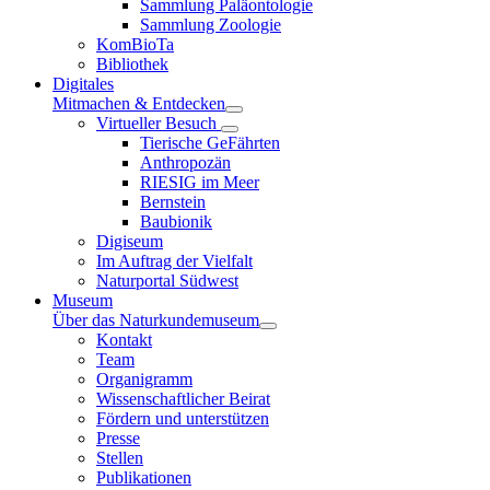
Sammlung Paläontologie
Sammlung Zoologie
KomBioTa
Bibliothek
Digitales
Mitmachen & Entdecken
Virtueller Besuch
Tierische GeFährten
Anthropozän
RIESIG im Meer
Bernstein
Baubionik
Digiseum
Im Auftrag der Vielfalt
Naturportal Südwest
Museum
Über das Naturkundemuseum
Kontakt
Team
Organigramm
Wissenschaftlicher Beirat
Fördern und unterstützen
Presse
Stellen
Publikationen