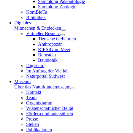
Sammlung Paläontologie
Sammlung Zoologie
KomBioTa
Bibliothek
Digitales
Mitmachen & Entdecken
Virtueller Besuch
Tierische GeFährten
Anthropozän
RIESIG im Meer
Bernstein
Baubionik
Digiseum
Im Auftrag der Vielfalt
Naturportal Südwest
Museum
Über das Naturkundemuseum
Kontakt
Team
Organigramm
Wissenschaftlicher Beirat
Fördern und unterstützen
Presse
Stellen
Publikationen