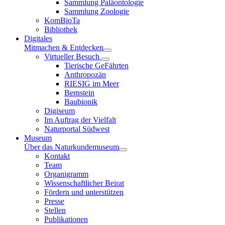
Sammlung Paläontologie
Sammlung Zoologie
KomBioTa
Bibliothek
Digitales
Mitmachen & Entdecken
Virtueller Besuch
Tierische GeFährten
Anthropozän
RIESIG im Meer
Bernstein
Baubionik
Digiseum
Im Auftrag der Vielfalt
Naturportal Südwest
Museum
Über das Naturkundemuseum
Kontakt
Team
Organigramm
Wissenschaftlicher Beirat
Fördern und unterstützen
Presse
Stellen
Publikationen