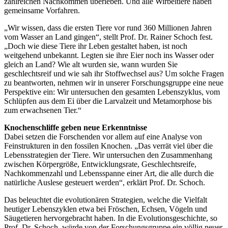
zahlreichen Nachkommen überleben. Und alle Wirbeltiere haben
gemeinsame Vorfahren.
„Wir wissen, dass die ersten Tiere vor rund 360 Millionen Jahren
vom Wasser an Land gingen“, stellt Prof. Dr. Rainer Schoch fest.
„Doch wie diese Tiere ihr Leben gestaltet haben, ist noch
weitgehend unbekannt. Legten sie ihre Eier noch ins Wasser oder
gleich an Land? Wie alt wurden sie, wann wurden Sie
geschlechtsreif und wie sah ihr Stoffwechsel aus? Um solche Fragen
zu beantworten, nehmen wir in unserer Forschungsgruppe eine neue
Perspektive ein: Wir untersuchen den gesamten Lebenszyklus, vom
Schlüpfen aus dem Ei über die Larvalzeit und Metamorphose bis
zum erwachsenen Tier.“
Knochenschliffe geben neue Erkenntnisse
Dabei setzen die Forschenden vor allem auf eine Analyse von
Feinstrukturen in den fossilen Knochen. „Das verrät viel über die
Lebensstrategien der Tiere. Wir untersuchen den Zusammenhang
zwischen Körpergröße, Entwicklungsrate, Geschlechtsreife,
Nachkommenzahl und Lebensspanne einer Art, die alle durch die
natürliche Auslese gesteuert werden“, erklärt Prof. Dr. Schoch.
Das beleuchtet die evolutionären Strategien, welche die Vielfalt
heutiger Lebenszyklen etwa bei Fröschen, Echsen, Vögeln und
Säugetieren hervorgebracht haben. In die Evolutionsgeschichte, so
Prof. Dr. Schoch, würde von der Forschungsgruppe ein völlig neuer