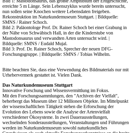
Bild 1: Mastodonsaurus, das größte Amphibium der Erdgeschichte,
erreichte 5 m Länge. Sein Lebenszyklus wurde bereits untersucht,
nun sollen seine Knochen weitere Lebensdaten freigeben.
Rekonstruktion im Naturkundemuseum Stuttgart. | Bildquelle:
SMNS / Rainer Schoch.
Bild 2: Paläontologe Prof. Dr. Rainer Schoch bei einer Grabung in
der Nähe von Schwäbisch Hall, in der die Kinderstube von
Mastodonsaurus und verwandten Arten untersucht wird. |
Bildquelle: SMNS / Eudald Mujal.
Bild 3: Prof. Dr. Rainer Schoch, Sprecher der neuen DFG-
Forschungsgruppe. | Bildquelle: SMNS / Tobias Wilhelm.
Bitte beachten Sie, dass eine Verwendung des Bildmaterials nur mit
Urhebervermerk gestattet ist. Vielen Dank.
Das Naturkundemuseum Stuttgart
Innovative Forschung und Wissensvermittlung im Fokus.
Mit den Forschungssammlungen, den "Archiven der Vielfalt",
beherbergt das Museum über 12 Millionen Objekte. Im Mittelpunkt
der wissenschaftlichen Tätigkeit stehen die Erforschung der
Evolution des Lebens sowie die Analyse der Artenvielfalt
verschiedener Ökosysteme. In zwei Dauerausstellungen,
wechselnden Sonderausstellungen, Veranstaltungen und Führungen
werden im Naturkundemuseum sowohl naturkundliches