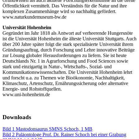
Grundwissen als auch aktuelle Forschungserkenntnisse an die breite
Öffentlichkeit vermittelt. Das Verständnis für die Natur und ihre
komplexen Zusammenhänge wird so nachhaltig gefördert.
www.naturkundemuseum-bw.de
Universität Hohenheim
Gegründet im Jahr 1818 als Antwort auf verheerende Hungersnöte
ist die Universität Hohenheim die älteste Universität Stuttgarts. Auch
über 200 Jahre später folgt die stark spezialisierte Universität ihrem
Gründungsauftrag, durch Forschung und Lehre innovative Beiträge
zur Lösung globaler Herausforderungen zu liefern. Sie ist heute
Deutschlands Nr. 1 in Agrarforschung und Food Sciences sowie
stark und einzigartig in Natur-, Wirtschafts-, Sozial- und
Kommunikationswissenschaften. Die Universität Hohenheim lehrt
und forscht u.a. zu Themen wie Bioökonomie, Nachhaltigkeit,
Klimaschutz, Artenschutz, Ernährungssicherung oder alternative
Energie- und Rohstoffquellen.
www.uni-hohenheim.de
Downloads
Bild 1 Mastodonsaurus SMNS Schoch, 1 MB
Bild 2 Paläontologe Prof. Dr. Rainer Schoch bei einer Grabung