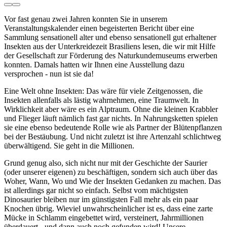
Vor fast genau zwei Jahren konnten Sie in unserem
Veranstaltungskalender einen begeisterten Bericht über eine
Sammlung sensationell alter und ebenso sensationell gut erhaltener
Insekten aus der Unterkreidezeit Brasiliens lesen, die wir mit Hilfe
der Gesellschaft zur Förderung des Naturkundemuseums erwerben
konnten. Damals hatten wir Ihnen eine Ausstellung dazu
versprochen - nun ist sie da!
Eine Welt ohne Insekten: Das wäre für viele Zeitgenossen, die
Insekten allenfalls als lästig wahrnehmen, eine Traumwelt. In
Wirklichkeit aber wäre es ein Alptraum. Ohne die kleinen Krabbler
und Flieger läuft nämlich fast gar nichts. In Nahrungsketten spielen
sie eine ebenso bedeutende Rolle wie als Partner der Blütenpflanzen
bei der Bestäubung. Und nicht zuletzt ist ihre Artenzahl schlichtweg
überwältigend. Sie geht in die Millionen.
Grund genug also, sich nicht nur mit der Geschichte der Saurier
(oder unserer eigenen) zu beschäftigen, sondern sich auch über das
Woher, Wann, Wo und Wie der Insekten Gedanken zu machen. Das
ist allerdings gar nicht so einfach. Selbst vom mächtigsten
Dinosaurier bleiben nur im günstigsten Fall mehr als ein paar
Knochen übrig. Wieviel unwahrscheinlicher ist es, dass eine zarte
Mücke in Schlamm eingebettet wird, versteinert, Jahrmillionen
überdauert - und dann auch noch gefunden wird! Unsere