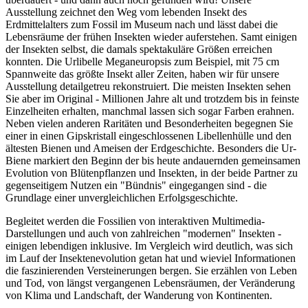
Ausstellung zeichnet den Weg vom lebenden Insekt des
Erdmittelalters zum Fossil im Museum nach und lässt dabei die
Lebensräume der frühen Insekten wieder auferstehen. Samt einigen
der Insekten selbst, die damals spektakuläre Größen erreichen
konnten. Die Urlibelle Meganeuropsis zum Beispiel, mit 75 cm
Spannweite das größte Insekt aller Zeiten, haben wir für unsere
Ausstellung detailgetreu rekonstruiert. Die meisten Insekten sehen
Sie aber im Original - Millionen Jahre alt und trotzdem bis in feinste
Einzelheiten erhalten, manchmal lassen sich sogar Farben erahnen.
Neben vielen anderen Raritäten und Besonderheiten begegnen Sie
einer in einen Gipskristall eingeschlossenen Libellenhülle und den
ältesten Bienen und Ameisen der Erdgeschichte. Besonders die Ur-
Biene markiert den Beginn der bis heute andauernden gemeinsamen
Evolution von Blütenpflanzen und Insekten, in der beide Partner zu
gegenseitigem Nutzen ein "Bündnis" eingegangen sind - die
Grundlage einer unvergleichlichen Erfolgsgeschichte.
Begleitet werden die Fossilien von interaktiven Multimedia-
Darstellungen und auch von zahlreichen "modernen" Insekten -
einigen lebendigen inklusive. Im Vergleich wird deutlich, was sich
im Lauf der Insektenevolution getan hat und wieviel Informationen
die faszinierenden Versteinerungen bergen. Sie erzählen von Leben
und Tod, von längst vergangenen Lebensräumen, der Veränderung
von Klima und Landschaft, der Wanderung von Kontinenten.