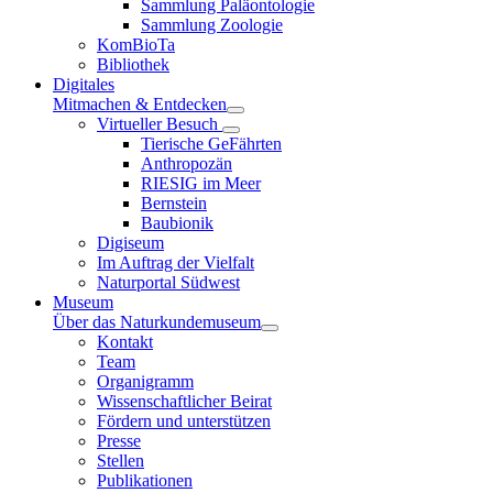
Sammlung Paläontologie
Sammlung Zoologie
KomBioTa
Bibliothek
Digitales
Mitmachen & Entdecken
Virtueller Besuch
Tierische GeFährten
Anthropozän
RIESIG im Meer
Bernstein
Baubionik
Digiseum
Im Auftrag der Vielfalt
Naturportal Südwest
Museum
Über das Naturkundemuseum
Kontakt
Team
Organigramm
Wissenschaftlicher Beirat
Fördern und unterstützen
Presse
Stellen
Publikationen