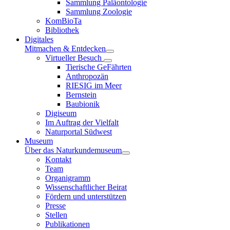
Sammlung Paläontologie
Sammlung Zoologie
KomBioTa
Bibliothek
Digitales
Mitmachen & Entdecken
Virtueller Besuch
Tierische GeFährten
Anthropozän
RIESIG im Meer
Bernstein
Baubionik
Digiseum
Im Auftrag der Vielfalt
Naturportal Südwest
Museum
Über das Naturkundemuseum
Kontakt
Team
Organigramm
Wissenschaftlicher Beirat
Fördern und unterstützen
Presse
Stellen
Publikationen