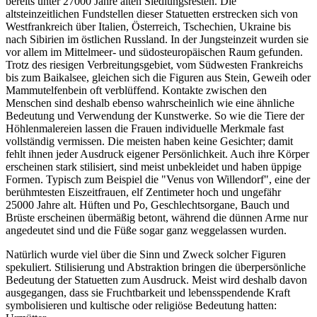
bereits unter 27000 Jahre alten Siedlungsresten. Die
altsteinzeitlichen Fundstellen dieser Statuetten erstrecken sich von
Westfrankreich über Italien, Österreich, Tschechien, Ukraine bis
nach Sibirien im östlichen Russland. In der Jungsteinzeit wurden sie
vor allem im Mittelmeer- und südosteuropäischen Raum gefunden.
Trotz des riesigen Verbreitungsgebiet, vom Südwesten Frankreichs
bis zum Baikalsee, gleichen sich die Figuren aus Stein, Geweih oder
Mammutelfenbein oft verblüffend. Kontakte zwischen den
Menschen sind deshalb ebenso wahrscheinlich wie eine ähnliche
Bedeutung und Verwendung der Kunstwerke. So wie die Tiere der
Höhlenmalereien lassen die Frauen individuelle Merkmale fast
vollständig vermissen. Die meisten haben keine Gesichter; damit
fehlt ihnen jeder Ausdruck eigener Persönlichkeit. Auch ihre Körper
erscheinen stark stilisiert, sind meist unbekleidet und haben üppige
Formen. Typisch zum Beispiel die "Venus von Willendorf", eine der
berühmtesten Eiszeitfrauen, elf Zentimeter hoch und ungefähr
25000 Jahre alt. Hüften und Po, Geschlechtsorgane, Bauch und
Brüste erscheinen übermäßig betont, während die dünnen Arme nur
angedeutet sind und die Füße sogar ganz weggelassen wurden.
Natürlich wurde viel über die Sinn und Zweck solcher Figuren
spekuliert. Stilisierung und Abstraktion bringen die überpersönliche
Bedeutung der Statuetten zum Ausdruck. Meist wird deshalb davon
ausgegangen, dass sie Fruchtbarkeit und lebensspendende Kraft
symbolisieren und kultische oder religiöse Bedeutung hatten: