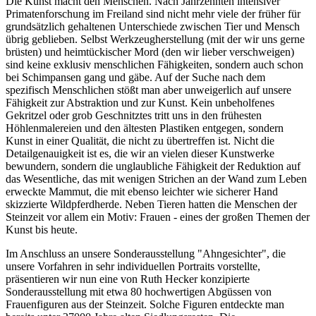
Die Kunst macht den Menschen. Nach Jahrzehnten intensiver
Primatenforschung im Freiland sind nicht mehr viele der früher für
grundsätzlich gehaltenen Unterschiede zwischen Tier und Mensch
übrig geblieben. Selbst Werkzeugherstellung (mit der wir uns gerne
brüsten) und heimtückischer Mord (den wir lieber verschweigen)
sind keine exklusiv menschlichen Fähigkeiten, sondern auch schon
bei Schimpansen gang und gäbe. Auf der Suche nach dem
spezifisch Menschlichen stößt man aber unweigerlich auf unsere
Fähigkeit zur Abstraktion und zur Kunst. Kein unbeholfenes
Gekritzel oder grob Geschnitztes tritt uns in den frühesten
Höhlenmalereien und den ältesten Plastiken entgegen, sondern
Kunst in einer Qualität, die nicht zu übertreffen ist. Nicht die
Detailgenauigkeit ist es, die wir an vielen dieser Kunstwerke
bewundern, sondern die unglaubliche Fähigkeit der Reduktion auf
das Wesentliche, das mit wenigen Strichen an der Wand zum Leben
erweckte Mammut, die mit ebenso leichter wie sicherer Hand
skizzierte Wildpferdherde. Neben Tieren hatten die Menschen der
Steinzeit vor allem ein Motiv: Frauen - eines der großen Themen der
Kunst bis heute.
Im Anschluss an unsere Sonderausstellung "Ahngesichter", die
unsere Vorfahren in sehr individuellen Portraits vorstellte,
präsentieren wir nun eine von Ruth Hecker konzipierte
Sonderausstellung mit etwa 80 hochwertigen Abgüssen von
Frauenfiguren aus der Steinzeit. Solche Figuren entdeckte man