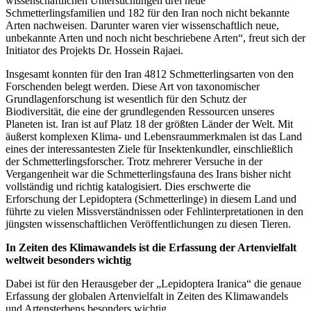
wissenschaftlichen Untersuchungen drei neue
Schmetterlingsfamilien und 182 für den Iran noch nicht bekannte
Arten nachweisen
.
Darunter waren vier wissenschaftlich neue,
unbekannte Arten und noch nicht beschriebene Arten“, freut sich der
Initiator des Projekts Dr. Hossein Rajaei.
Insgesamt konnten für den Iran 4812 Schmetterlingsarten von den
Forschenden belegt werden. Diese Art von taxonomischer
Grundlagenforschung ist wesentlich für den Schutz der
Biodiversität, die eine der grundlegenden Ressourcen unseres
Planeten ist. Iran ist auf Platz 18 der größten Länder der Welt. Mit
äußerst komplexen Klima- und Lebensraummerkmalen ist das Land
eines der interessantesten Ziele für Insektenkundler, einschließlich
der Schmetterlingsforscher. Trotz mehrerer Versuche in der
Vergangenheit war die Schmetterlingsfauna des Irans bisher nicht
vollständig und richtig katalogisiert. Dies erschwerte die
Erforschung der Lepidoptera (Schmetterlinge) in diesem Land und
führte zu vielen Missverständnissen oder Fehlinterpretationen in den
jüngsten wissenschaftlichen Veröffentlichungen zu diesen Tieren.
In Zeiten des Klimawandels ist die Erfassung der Artenvielfalt
weltweit besonders wichtig
Dabei ist für den Herausgeber der „Lepidoptera Iranica“ die genaue
Erfassung der globalen Artenvielfalt in Zeiten des Klimawandels
und Artensterbens besonders wichtig.