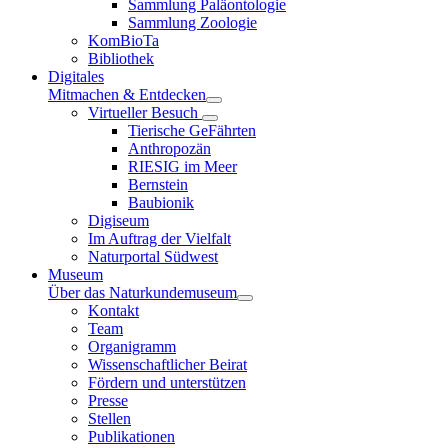
Sammlung Paläontologie
Sammlung Zoologie
KomBioTa
Bibliothek
Digitales
Mitmachen & Entdecken
Virtueller Besuch
Tierische GeFährten
Anthropozän
RIESIG im Meer
Bernstein
Baubionik
Digiseum
Im Auftrag der Vielfalt
Naturportal Südwest
Museum
Über das Naturkundemuseum
Kontakt
Team
Organigramm
Wissenschaftlicher Beirat
Fördern und unterstützen
Presse
Stellen
Publikationen