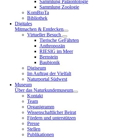
Sammlung Paläontologie
Sammlung Zoologie
KomBioTa
Bibliothek
Digitales
Mitmachen & Entdecken
Virtueller Besuch
Tierische GeFährten
Anthropozän
RIESIG im Meer
Bernstein
Baubionik
Digiseum
Im Auftrag der Vielfalt
Naturportal Südwest
Museum
Über das Naturkundemuseum
Kontakt
Team
Organigramm
Wissenschaftlicher Beirat
Fördern und unterstützen
Presse
Stellen
Publikationen