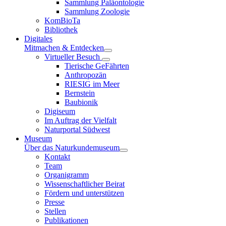
Sammlung Paläontologie
Sammlung Zoologie
KomBioTa
Bibliothek
Digitales
Mitmachen & Entdecken
Virtueller Besuch
Tierische GeFährten
Anthropozän
RIESIG im Meer
Bernstein
Baubionik
Digiseum
Im Auftrag der Vielfalt
Naturportal Südwest
Museum
Über das Naturkundemuseum
Kontakt
Team
Organigramm
Wissenschaftlicher Beirat
Fördern und unterstützen
Presse
Stellen
Publikationen