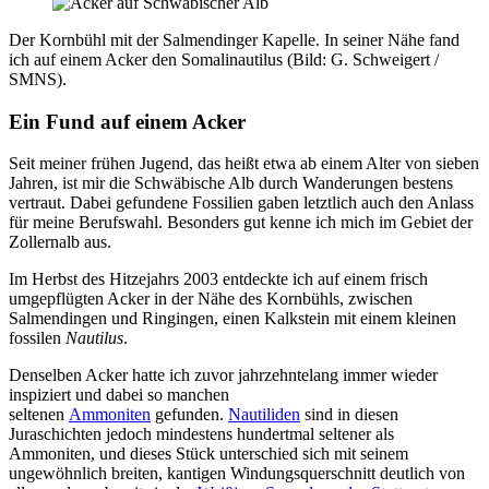
Der Kornbühl mit der Salmendinger Kapelle. In seiner Nähe fand
ich auf einem Acker den Somalinautilus (Bild: G. Schweigert /
SMNS).
Ein Fund auf einem Acker
Seit meiner frühen Jugend, das heißt etwa ab einem Alter von sieben
Jahren, ist mir die Schwäbische Alb durch Wanderungen bestens
vertraut. Dabei gefundene Fossilien gaben letztlich auch den Anlass
für meine Berufswahl. Besonders gut kenne ich mich im Gebiet der
Zollernalb aus.
Im Herbst des Hitzejahrs 2003 entdeckte ich auf einem frisch
umgepflügten Acker in der Nähe des Kornbühls, zwischen
Salmendingen und Ringingen, einen Kalkstein mit einem kleinen
fossilen
Nautilus
.
Denselben Acker hatte ich zuvor jahrzehntelang immer wieder
inspiziert und dabei so manchen
seltenen
Ammoniten
gefunden.
Nautiliden
sind in diesen
Juraschichten jedoch mindestens hundertmal seltener als
Ammoniten, und dieses Stück unterschied sich mit seinem
ungewöhnlich breiten, kantigen Windungsquerschnitt deutlich von