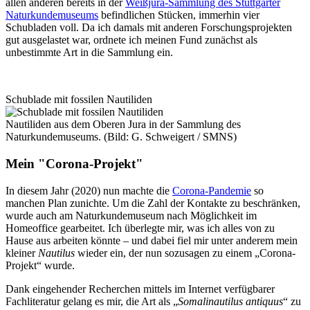
allen anderen bereits in der
Weißjura-Sammlung des Stuttgarter
Naturkundemuseums
befindlichen Stücken, immerhin vier
Schubladen voll. Da ich damals mit anderen Forschungsprojekten
gut ausgelastet war, ordnete ich meinen Fund zunächst als
unbestimmte Art in die Sammlung ein.
Schublade mit fossilen Nautiliden
Nautiliden aus dem Oberen Jura in der Sammlung des
Naturkundemuseums. (Bild: G. Schweigert / SMNS)
Mein "Corona-Projekt"
In diesem Jahr (2020) nun machte die
Corona-Pandemie
so
manchen Plan zunichte. Um die Zahl der Kontakte zu beschränken,
wurde auch am Naturkundemuseum nach Möglichkeit im
Homeoffice gearbeitet. Ich überlegte mir, was ich alles von zu
Hause aus arbeiten könnte – und dabei fiel mir unter anderem mein
kleiner
Nautilus
wieder ein, der nun sozusagen zu einem „Corona-
Projekt“ wurde.
Dank eingehender Recherchen mittels im Internet verfügbarer
Fachliteratur gelang es mir, die Art als „
Somalinautilus antiquus
“ zu