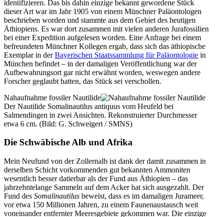
identifizieren. Das bis dahin einzige bekannt gewordene Stück
dieser Art war im Jahr 1905 von einem Münchner Paläontologen
beschrieben worden und stammte aus dem Gebiet des heutigen
Äthiopiens. Es war dort zusammen mit vielen anderen Jurafossilien
bei einer Expedition aufgelesen worden. Eine Anfrage bei einem
befreundeten Münchner Kollegen ergab, dass sich das äthiopische
Exemplar in der
Bayerischen Staatssammlung für Paläontologie
in
München befindet – in der damaligen Veröffentlichung war der
Aufbewahrungsort gar nicht erwähnt worden, weswegen andere
Forscher geglaubt hatten, das Stück sei verschollen.
Nahaufnahme fossiler Nautilide
Der Nautilide Somalinautilus antiquus vom Heufeld bei
Salmendingen in zwei Ansichten. Rekonstruierter Durchmesser
etwa 6 cm. (Bild: G. Schweigert / SMNS)
Die Schwäbische Alb und Afrika
Mein Neufund von der Zollernalb ist dank der damit zusammen in
derselben Schicht vorkommenden gut bekannten Ammoniten
wesentlich besser datierbar als der Fund aus Äthiopien – das
jahrzehntelange Sammeln auf dem Acker hat sich ausgezahlt. Der
Fund des
Somalinautilus
beweist, dass es im damaligen Jurameer,
vor etwa 150 Millionen Jahren, zu einem Faunenaustausch weit
voneinander entfernter Meeresgebiete gekommen war. Die einzige