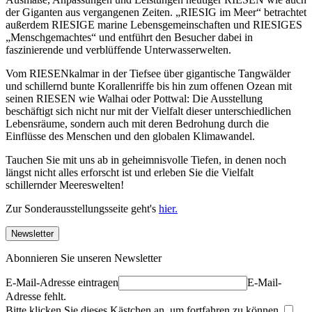
der Giganten aus vergangenen Zeiten. „RIESIG im Meer“ betrachtet
außerdem RIESIGE marine Lebensgemeinschaften und RIESIGES
„Menschgemachtes“ und entführt den Besucher dabei in
faszinierende und verblüffende Unterwasserwelten.
Vom RIESENkalmar in der Tiefsee über gigantische Tangwälder
und schillernd bunte Korallenriffe bis hin zum offenen Ozean mit
seinen RIESEN wie Walhai oder Pottwal: Die Ausstellung
beschäftigt sich nicht nur mit der Vielfalt dieser unterschiedlichen
Lebensräume, sondern auch mit deren Bedrohung durch die
Einflüsse des Menschen und den globalen Klimawandel.
Tauchen Sie mit uns ab in geheimnisvolle Tiefen, in denen noch
längst nicht alles erforscht ist und erleben Sie die Vielfalt
schillernder Meereswelten!
Zur Sonderausstellungsseite geht's
hier.
Newsletter
Abonnieren Sie unseren Newsletter
E-Mail-Adresse eintragen
E-Mail-
Adresse fehlt.
Bitte klicken Sie dieses Kästchen an, um fortfahren zu können.