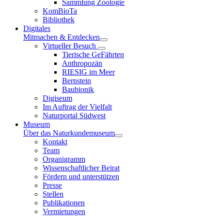
Sammlung Zoologie
KomBioTa
Bibliothek
Digitales
Mitmachen & Entdecken
Virtueller Besuch
Tierische GeFährten
Anthropozän
RIESIG im Meer
Bernstein
Baubionik
Digiseum
Im Auftrag der Vielfalt
Naturportal Südwest
Museum
Über das Naturkundemuseum
Kontakt
Team
Organigramm
Wissenschaftlicher Beirat
Fördern und unterstützen
Presse
Stellen
Publikationen
Vermietungen