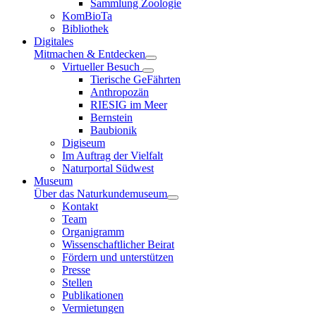
Sammlung Zoologie
KomBioTa
Bibliothek
Digitales
Mitmachen & Entdecken
Virtueller Besuch
Tierische GeFährten
Anthropozän
RIESIG im Meer
Bernstein
Baubionik
Digiseum
Im Auftrag der Vielfalt
Naturportal Südwest
Museum
Über das Naturkundemuseum
Kontakt
Team
Organigramm
Wissenschaftlicher Beirat
Fördern und unterstützen
Presse
Stellen
Publikationen
Vermietungen