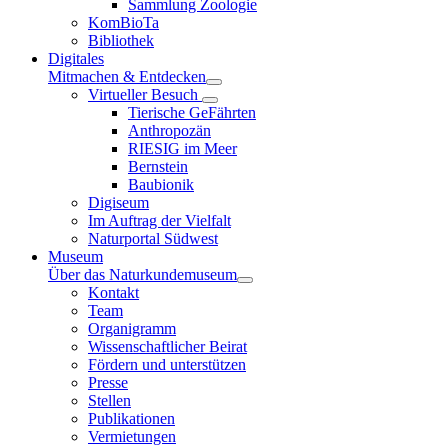
Sammlung Zoologie
KomBioTa
Bibliothek
Digitales
Mitmachen & Entdecken
Virtueller Besuch
Tierische GeFährten
Anthropozän
RIESIG im Meer
Bernstein
Baubionik
Digiseum
Im Auftrag der Vielfalt
Naturportal Südwest
Museum
Über das Naturkundemuseum
Kontakt
Team
Organigramm
Wissenschaftlicher Beirat
Fördern und unterstützen
Presse
Stellen
Publikationen
Vermietungen