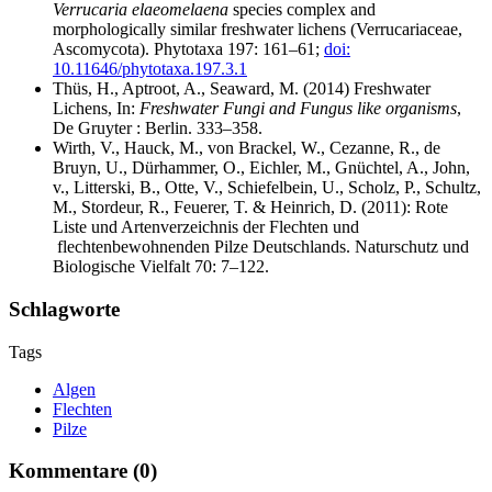
Verrucaria elaeomelaena
species complex and
morphologically similar freshwater lichens (Verrucariaceae,
Ascomycota). Phytotaxa 197: 161–61;
doi:
10.11646/phytotaxa.197.3.1
Thüs, H., Aptroot, A., Seaward, M. (2014) Freshwater
Lichens, In:
Freshwater Fungi and Fungus like organisms
,
De Gruyter : Berlin. 333–358.
Wirth, V., Hauck, M., von Brackel, W., Cezanne, R., de
Bruyn, U., Dürhammer, O., Eichler, M., Gnüchtel, A., John,
v., Litterski, B., Otte, V., Schiefelbein, U., Scholz, P., Schultz,
M., Stordeur, R., Feuerer, T. & Heinrich, D. (2011): Rote
Liste und Artenverzeichnis der Flechten und
flechtenbewohnenden Pilze Deutschlands. Naturschutz und
Biologische Vielfalt 70: 7–122.
Schlagworte
Tags
Algen
Flechten
Pilze
Kommentare (0)