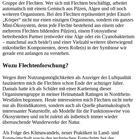
Gruppe der Flechten. Wer sich mit Flechten beschäftigt, arbeitet
automatisch mit einem Gemisch aus Pilzen, Algen und oft noch
weiteren Organismen. Bei den Flechten repräsentiert jeder Einzel-
„Körper“ nicht nur einen einzigen Organismus, sondern ein ganzes
Mini-Ökosystem, denn jede Flechte bestehend aus einem oder
mehreren Flechten bildenden Pilz(en), einem Fotosynthese
betreibenden Partner (entweder eine Alge oder ein Cyanobakterium
– manchmal auch beide!) und einer Vielzahl weiterer überwiegend
mikrobieller Komponenten, deren Rolle(n) in der Symbiose wir
gerade erst anfangen zu verstehen.
Wozu Flechtenforschung?
Wegen ihrer Nutzungsmöglichkeiten als Anzeiger der Luftqualität
faszinierten mich die Flechten schon Ende der achtziger Jahre.
Damals hatte ich als Schüler mit einer Kartierung dieser
Organismengruppe in meiner Heimatstadt Ratingen in Nordrhein-
Westfalen begonnen. Heute interessieren mich Flechten nicht mehr
nur als Bioindikatoren, sondern auch als Quelle pharmakologisch
interessanter Naturstoffe, als Modelle für die Funktionsweise von
Ökosystemen und nicht zuletzt als ästhetisch immer wieder
überraschende Wunderwerke der Natur.
Als Folge des Klimawandels, neuer Praktiken in Land- und
Forstwirtschaft sowie des technischen Fortschritts bei der