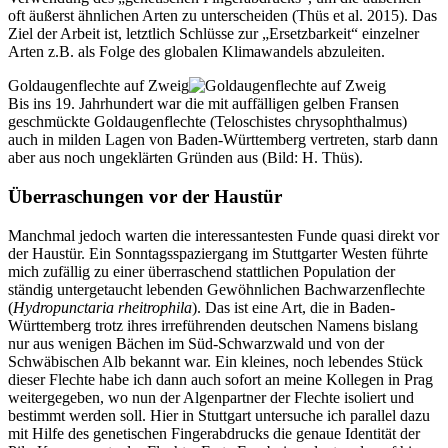
oft äußerst ähnlichen Arten zu unterscheiden (Thüs et al. 2015). Das
Ziel der Arbeit ist, letztlich Schlüsse zur „Ersetzbarkeit“ einzelner
Arten z.B. als Folge des globalen Klimawandels abzuleiten.
Goldaugenflechte auf Zweig
Bis ins 19. Jahrhundert war die mit auffälligen gelben Fransen
geschmückte Goldaugenflechte (Teloschistes chrysophthalmus)
auch in milden Lagen von Baden-Württemberg vertreten, starb dann
aber aus noch ungeklärten Gründen aus (Bild: H. Thüs).
Überraschungen vor der Haustür
Manchmal jedoch warten die interessantesten Funde quasi direkt vor
der Haustür. Ein Sonntagsspaziergang im Stuttgarter Westen führte
mich zufällig zu einer überraschend stattlichen Population der
ständig untergetaucht lebenden Gewöhnlichen Bachwarzenflechte
(
Hydropunctaria rheitrophila
). Das ist eine Art, die in Baden-
Württemberg trotz ihres irreführenden deutschen Namens bislang
nur aus wenigen Bächen im Süd-Schwarzwald und von der
Schwäbischen Alb bekannt war. Ein kleines, noch lebendes Stück
dieser Flechte habe ich dann auch sofort an meine Kollegen in Prag
weitergegeben, wo nun der Algenpartner der Flechte isoliert und
bestimmt werden soll. Hier in Stuttgart untersuche ich parallel dazu
mit Hilfe des genetischen Fingerabdrucks die genaue Identität der