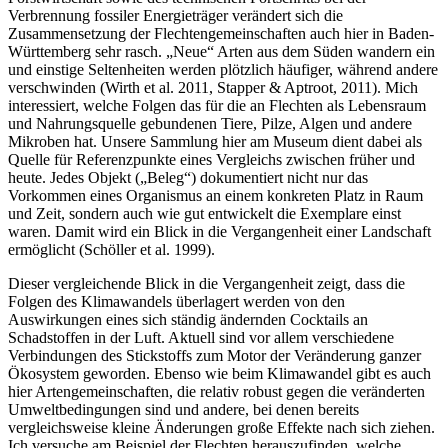
Verbrennung fossiler Energieträger verändert sich die
Zusammensetzung der Flechtengemeinschaften auch hier in Baden-
Württemberg sehr rasch. „Neue“ Arten aus dem Süden wandern ein
und einstige Seltenheiten werden plötzlich häufiger, während andere
verschwinden (Wirth et al. 2011, Stapper & Aptroot, 2011). Mich
interessiert, welche Folgen das für die an Flechten als Lebensraum
und Nahrungsquelle gebundenen Tiere, Pilze, Algen und andere
Mikroben hat. Unsere Sammlung hier am Museum dient dabei als
Quelle für Referenzpunkte eines Vergleichs zwischen früher und
heute. Jedes Objekt („Beleg“) dokumentiert nicht nur das
Vorkommen eines Organismus an einem konkreten Platz in Raum
und Zeit, sondern auch wie gut entwickelt die Exemplare einst
waren. Damit wird ein Blick in die Vergangenheit einer Landschaft
ermöglicht (Schöller et al. 1999).
Dieser vergleichende Blick in die Vergangenheit zeigt, dass die
Folgen des Klimawandels überlagert werden von den
Auswirkungen eines sich ständig ändernden Cocktails an
Schadstoffen in der Luft. Aktuell sind vor allem verschiedene
Verbindungen des Stickstoffs zum Motor der Veränderung ganzer
Ökosystem geworden. Ebenso wie beim Klimawandel gibt es auch
hier Artengemeinschaften, die relativ robust gegen die veränderten
Umweltbedingungen sind und andere, bei denen bereits
vergleichsweise kleine Änderungen große Effekte nach sich ziehen.
Ich versuche am Beispiel der Flechten herauszufinden, welche