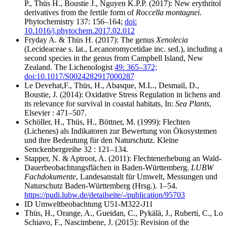
P., Thüs H., Boustie J., Nguyen K.P.P. (2017): New erythritol
derivatives from the fertile form of
Roccella montagnei
.
Phytochemistry 137: 156–164;
doi:
10.1016/j.phytochem.2017.02.012
Fryday A. & Thüs H. (2017): The genus
Xenolecia
(Lecideaceae s. lat., Lecanoromycetidae inc. sed.), including a
second species in the genus from Campbell Island, New
Zealand. The Lichenologist
49: 365–372;
doi:10.1017/S0024282917000287
Le Devehat,F., Thüs, H., Abasque, M.L., Desmail, D.,
Boustie, J. (2014): Oxidative Stress Regulation in lichens and
its relevance for survival in coastal habitats, In:
Sea Plants
,
Elsevier : 471–507.
Schöller, H., Thüs, H., Böttner, M. (1999): Flechten
(Lichenes) als Indikatoren zur Bewertung von Ökosystemen
und ihre Bedeutung für den Naturschutz. Kleine
Senckenbergreihe 32 : 121–134.
Stapper, N. & Aptroot, A. (2011): Flechtenerhebung an Wald-
Dauerbeobachtungsflächen in Baden-Württemberg.
LUBW
Fachdokumente
, Landesanstalt für Umwelt, Messungen und
Naturschutz Baden-Württemberg (Hrsg.). 1–54.
https://pudi.lubw.de/detailseite/-/publication/95703
ID Umweltbeobachtung U51-M322-J11
Thüs, H., Orange, A., Gueidan, C., Pykälä, J., Ruberti, C., Lo
Schiavo, F., Nascimbene, J. (2015): Revision of the