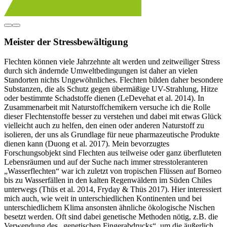
Meister der Stressbewältigung
Flechten können viele Jahrzehnte alt werden und zeitweiliger Stress
durch sich ändernde Umweltbedingungen ist daher an vielen
Standorten nichts Ungewöhnliches. Flechten bilden daher besondere
Substanzen, die als Schutz gegen übermäßige UV-Strahlung, Hitze
oder bestimmte Schadstoffe dienen (LeDevehat et al. 2014). In
Zusammenarbeit mit Naturstoffchemikern versuche ich die Rolle
dieser Flechtenstoffe besser zu verstehen und dabei mit etwas Glück
vielleicht auch zu helfen, den einen oder anderen Naturstoff zu
isolieren, der uns als Grundlage für neue pharmazeutische Produkte
dienen kann (Duong et al. 2017). Mein bevorzugtes
Forschungsobjekt sind Flechten aus teilweise oder ganz überfluteten
Lebensräumen und auf der Suche nach immer stresstoleranteren
„Wasserflechten“ war ich zuletzt von tropischen Flüssen auf Borneo
bis zu Wasserfällen in den kalten Regenwäldern im Süden Chiles
unterwegs (Thüs et al. 2014, Fryday & Thüs 2017). Hier interessiert
mich auch, wie weit in unterschiedlichen Kontinenten und bei
unterschiedlichem Klima ansonsten ähnliche ökologische Nischen
besetzt werden. Oft sind dabei genetische Methoden nötig, z.B. die
Verwendung des „genetischen Fingerabdrucks“, um die äußerlich