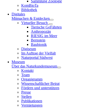
Sammlung Zoologie
KomBioTa
Bibliothek
Digitales
Mitmachen & Entdecken
Virtueller Besuch
Tierische GeFährten
Anthropozän
RIESIG im Meer
Bernstein
Baubionik
Digiseum
Im Auftrag der Vielfalt
Naturportal Südwest
Museum
Über das Naturkundemuseum
Kontakt
Team
Organigramm
Wissenschaftlicher Beirat
Fördern und unterstützen
Presse
Stellen
Publikationen
Vermietungen