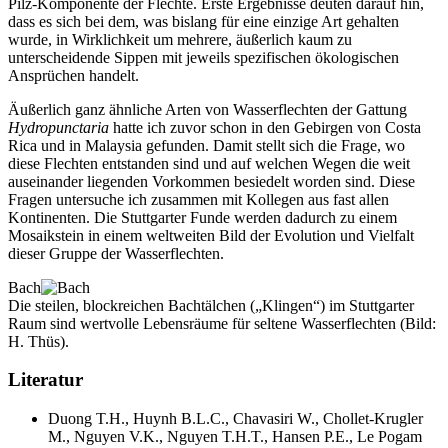
Pilz-Komponente der Flechte. Erste Ergebnisse deuten darauf hin,
dass es sich bei dem, was bislang für eine einzige Art gehalten
wurde, in Wirklichkeit um mehrere, äußerlich kaum zu
unterscheidende Sippen mit jeweils spezifischen ökologischen
Ansprüchen handelt.
Äußerlich ganz ähnliche Arten von Wasserflechten der Gattung
Hydropunctaria
hatte ich zuvor schon in den Gebirgen von Costa
Rica und in Malaysia gefunden. Damit stellt sich die Frage, wo
diese Flechten entstanden sind und auf welchen Wegen die weit
auseinander liegenden Vorkommen besiedelt worden sind. Diese
Fragen untersuche ich zusammen mit Kollegen aus fast allen
Kontinenten. Die Stuttgarter Funde werden dadurch zu einem
Mosaikstein in einem weltweiten Bild der Evolution und Vielfalt
dieser Gruppe der Wasserflechten.
Bach
Die steilen, blockreichen Bachtälchen („Klingen“) im Stuttgarter
Raum sind wertvolle Lebensräume für seltene Wasserflechten (Bild:
H. Thüs).
Literatur
Duong T.H., Huynh B.L.C., Chavasiri W., Chollet-Krugler
M., Nguyen V.K., Nguyen T.H.T., Hansen P.E., Le Pogam