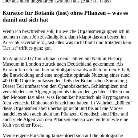
aber aus noch ungeklärten Gründen aus (Bild: H. Thüs).
Kurator für Botanik (fast) ohne Pflanzen – was es
damit auf sich hat
Wenn ich beschreiben soll, für welche Organismengruppen ich in
meinem neuen Job zuständig bin, dann klappt das am besten im
Ausschlussverfahren: „fast alles was nicht blüht und trotzdem kein
Tier ist“ trifft es ganz gut.
Im August 2017 bin ich nach neun Jahren am Natural History
Museum in London zurück nach Deutschland gekommen. Als
Kurator bin ich nun hier in Stuttgart verantwortlich für den Erhalt,
die Entwicklung und eine möglichst optimale Nutzung eines rund
400 000 Objekte umfassenden Teils der Botanischen Sammlung.
Dieser Teil umfasst von den Cyanobakterien, Schleimpilzen und
verschiedensten Algengruppen bis hin zu den „echten“ Pilzen und
den Moosen fast alles, was Botaniker historisch als Kryptogamen
(den versteckt Blühenden) bezeichnet haben. In Wahrheit „blühen“
diese Organismen aber überhaupt nicht und bis auf die Moose
handelt es sich auch nicht um Pflanzen. Genetisch sind Pilze und
auch viele Algen von den Pflanzen ebenso weit entfernt wie eine
Kuh von einer Rose.
Meine eigene Forschung konzentriert sich auf die ökologische