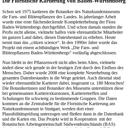
Die Floristische Kartierung von Baden-Württemberg
Schon seit 1975 kartieren die Botaniker des Naturkundemuseums
die Farn- und Blütenpflanzen des Landes. In jahrelanger Arbeit
wurde eine erste flächendeckende Kompletterhebung der Flora
Baden-Württembergs durchgeführt. Und schon damals standen die
Profis nicht alleine, vielmehr halfen viele ehrenamtliche Mitarbeiter
im ganzen Land dabei, diesen Datenbestand zu erheben. Heute
nennt man das „citizen science“. In den 1990er Jahre wurde das
Projekt mit einem achtbändigen Werk „Die Farn- und
Blütenpflanzen Baden-Württembergs“ vorläufig abgeschlossen.
Nun bleibt in der Pflanzenwelt nicht alles beim Alten, vielmehr
ändert diese sich gerade in der heutigen Zeit durch den Einfluss des
Menschen. Daher wurde 2008 eine komplette Neuerhebung des
gesamten Datenbestandes in die Wege geleitet. Auch diesmal sind
wieder ehrenamtliche Kartierer dabei, insgesamt ca. 180 Menschen!
Die Botanikerinnen und Botaniker des Museums unterstützen diese
bei gemeinsamen Kartierexkursionen, Kartierertreffen und
Schulungen für schwierig zu bestimmende Gruppen. Die Daten
kommen an die Zentralstelle für die Floristische Kartierung am
Naturkundemuseum in Stuttgart, werden dort einer
Plausibilitätsprüfung unterzogen und fließen dann in die Datenbank
und die Karten ein. Das Projekt wird in Kooperation mit der
Botanischen Arbeitsgemeinschaft Südwestdeutschlands (BAS)