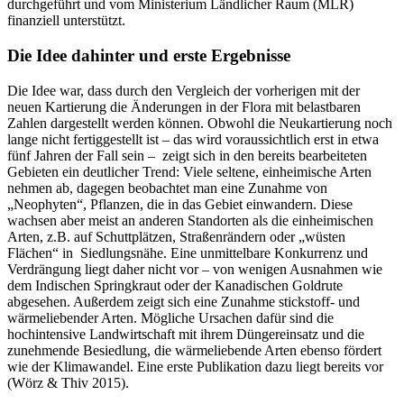
durchgeführt und vom Ministerium Ländlicher Raum (MLR)
finanziell unterstützt.
Die Idee dahinter und erste Ergebnisse
Die Idee war, dass durch den Vergleich der vorherigen mit der
neuen Kartierung die Änderungen in der Flora mit belastbaren
Zahlen dargestellt werden können. Obwohl die Neukartierung noch
lange nicht fertiggestellt ist – das wird voraussichtlich erst in etwa
fünf Jahren der Fall sein – zeigt sich in den bereits bearbeiteten
Gebieten ein deutlicher Trend: Viele seltene, einheimische Arten
nehmen ab, dagegen beobachtet man eine Zunahme von
„Neophyten“, Pflanzen, die in das Gebiet einwandern. Diese
wachsen aber meist an anderen Standorten als die einheimischen
Arten, z.B. auf Schuttplätzen, Straßenrändern oder „wüsten
Flächen“ in Siedlungsnähe. Eine unmittelbare Konkurrenz und
Verdrängung liegt daher nicht vor – von wenigen Ausnahmen wie
dem Indischen Springkraut oder der Kanadischen Goldrute
abgesehen. Außerdem zeigt sich eine Zunahme stickstoff- und
wärmeliebender Arten. Mögliche Ursachen dafür sind die
hochintensive Landwirtschaft mit ihrem Düngereinsatz und die
zunehmende Besiedlung, die wärmeliebende Arten ebenso fördert
wie der Klimawandel. Eine erste Publikation dazu liegt bereits vor
(Wörz & Thiv 2015).