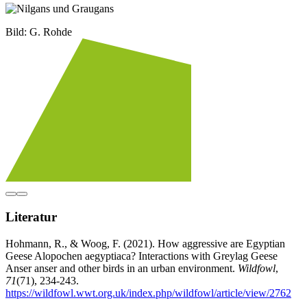
Bild: G. Rohde
Literatur
Hohmann, R., & Woog, F. (2021). How aggressive are Egyptian
Geese Alopochen aegyptiaca? Interactions with Greylag Geese
Anser anser and other birds in an urban environment.
Wildfowl
,
71
(71), 234-243.
https://wildfowl.wwt.org.uk/index.php/wildfowl/article/view/2762