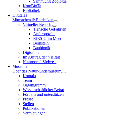
Sammlung Zoologie
KomBioTa
Bibliothek
Digitales
Mitmachen & Entdecken
Virtueller Besuch
Tierische GeFährten
Anthropozän
RIESIG im Meer
Bernstein
Baubionik
Digiseum
Im Auftrag der Vielfalt
Naturportal Südwest
Museum
Über das Naturkundemuseum
Kontakt
Team
Organigramm
Wissenschaftlicher Beirat
Fördern und unterstützen
Presse
Stellen
Publikationen
Vermietungen