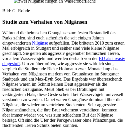
Bild: G. Rohde
Studie zum Verhalten von Nilgänsen
Während die heimischen Graugänse zum festen Bestandteil des
Parks zählen, sind euch sicherlich die seit einigen Jahren
eingewanderten
Nilgänse
aufgefallen. Die brüteten 2010 zum ersten
Mal erfolgreich in Stuttgart und seither sind viele kleine Nilgänse
geschlüpft. Sie gelten als aggressiv gegenüber heimischen Tieren,
vor allem Wasservögeln und werden deshalb von der
EU als invasiv
eingestuft
. Um zu überprüfen, wie aggressiv sie wirklich sind,
verglich die Studierende Rieke Hohmann zwei Monate lang das
Verhalten von Nilgänsen mit dem von Graugänsen im Stuttgarter
Stadtpark und am Max-Eyth See. Das Ergebnis war überraschend:
Nilgänse waren im Schnitt keinen Deut aggressiver als die
friedlichen Graugänse. Meist blieb es bei Drohungen mit
verlängertem Hals, diese Geste scheint bei Wasservögeln universell
verstanden zu werden. Dabei waren Graugänse dominant über die
Nilgänse, die wiederum vertrieben Stockenten. Sehr aggressive
Nilgansmännchen, die ihre Brut vehement verteidigen, kommen
aber immer wieder vor, was zum schlechten Ruf der Nilgänse
beiträgt. Oft sind die Ufer der Parkgewässer ohne Pflanzungen, die
flüchtenden Tieren Schutz bieten könnten.